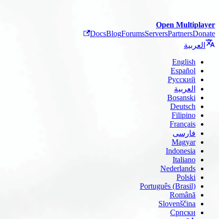
Open Multiplayer
Docs
Blog
Forums
Servers
Partners
Donate
العربية
English
Español
Русский
العربية
Bosanski
Deutsch
Filipino
Français
فارسی
Magyar
Indonesia
Italiano
Nederlands
Polski
Português (Brasil)
Română
Slovenščina
Српски