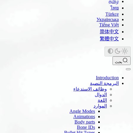
தமிழ்
ไทย
Türkçe
Українська
Tiếng Việt
简体中文
繁體中文
بحث
Introduction
البرمجة النصية
وظائف الاستدعاء
الدوال
اللغة
الموارد
Angle Modes
Animations
Body parts
Bone IDs
Bullet Hit Types