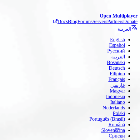
Open Multiplayer
Docs
Blog
Forums
Servers
Partners
Donate
العربية
English
Español
Русский
العربية
Bosanski
Deutsch
Filipino
Français
فارسی
Magyar
Indonesia
Italiano
Nederlands
Polski
Português (Brasil)
Română
Slovenščina
Српски