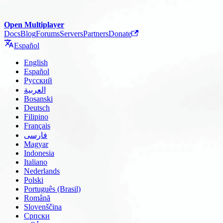
Open Multiplayer
Docs
Blog
Forums
Servers
Partners
Donate
Español
English
Español
Русский
العربية
Bosanski
Deutsch
Filipino
Français
فارسی
Magyar
Indonesia
Italiano
Nederlands
Polski
Português (Brasil)
Română
Slovenščina
Српски