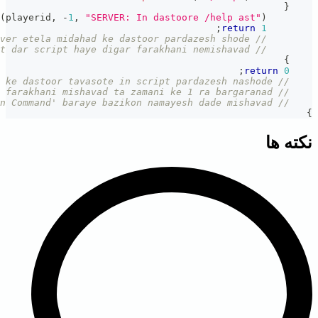
;
SendClientMe