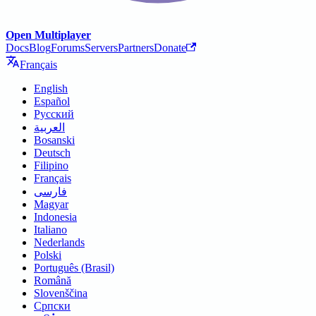
Open Multiplayer
Docs
Blog
Forums
Servers
Partners
Donate
Français
English
Español
Русский
العربية
Bosanski
Deutsch
Filipino
Français
فارسی
Magyar
Indonesia
Italiano
Nederlands
Polski
Português (Brasil)
Română
Slovenščina
Српски