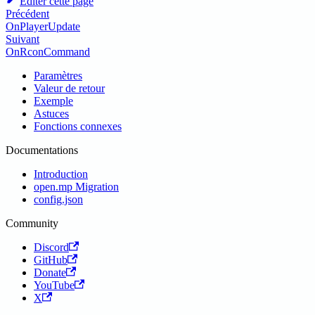
Éditer cette page
Précédent
OnPlayerUpdate
Suivant
OnRconCommand
Paramètres
Valeur de retour
Exemple
Astuces
Fonctions connexes
Documentations
Introduction
open.mp Migration
config.json
Community
Discord
GitHub
Donate
YouTube
X