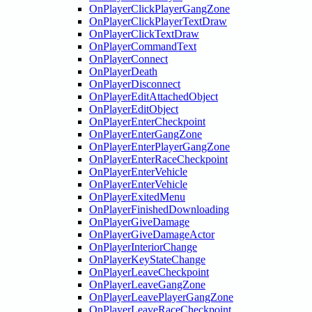
OnPlayerClickPlayerGangZone
OnPlayerClickPlayerTextDraw
OnPlayerClickTextDraw
OnPlayerCommandText
OnPlayerConnect
OnPlayerDeath
OnPlayerDisconnect
OnPlayerEditAttachedObject
OnPlayerEditObject
OnPlayerEnterCheckpoint
OnPlayerEnterGangZone
OnPlayerEnterPlayerGangZone
OnPlayerEnterRaceCheckpoint
OnPlayerEnterVehicle
OnPlayerEnterVehicle
OnPlayerExitedMenu
OnPlayerFinishedDownloading
OnPlayerGiveDamage
OnPlayerGiveDamageActor
OnPlayerInteriorChange
OnPlayerKeyStateChange
OnPlayerLeaveCheckpoint
OnPlayerLeaveGangZone
OnPlayerLeavePlayerGangZone
OnPlayerLeaveRaceCheckpoint