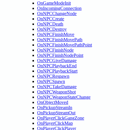
OnGameModeInit
OnIncomingConnection
OnNPCChangeNode
OnNPCCreate
OnNPCDeath
OnNPCDestroy
OnNPCFinishMove
OnNPCFinishMovePath
OnNPCFinishMovePathPoint
OnNPCFinishNode
OnNPCFinishNodePoint
OnNPCGiveDamage
OnNPCPlaybackEnd
OnNPCPlaybackStart
OnNPCRespawn
OnNPCSpawn
OnNPCTakeDamage
OnNPCWeaponShot
OnNPCWeaponStateChange
OnObjectMoved
OnPickupStreamIn
OnPickupStreamOut
OnPlayerClickGangZone
OnPlayerClickMap
OnPlayerClickPlayer