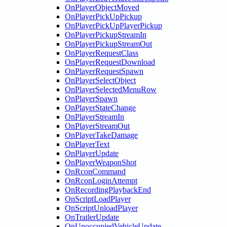
OnPlayerObjectMoved
OnPlayerPickUpPickup
OnPlayerPickUpPlayerPickup
OnPlayerPickupStreamIn
OnPlayerPickupStreamOut
OnPlayerRequestClass
OnPlayerRequestDownload
OnPlayerRequestSpawn
OnPlayerSelectObject
OnPlayerSelectedMenuRow
OnPlayerSpawn
OnPlayerStateChange
OnPlayerStreamIn
OnPlayerStreamOut
OnPlayerTakeDamage
OnPlayerText
OnPlayerUpdate
OnPlayerWeaponShot
OnRconCommand
OnRconLoginAttempt
OnRecordingPlaybackEnd
OnScriptLoadPlayer
OnScriptUnloadPlayer
OnTrailerUpdate
OnUnoccupiedVehicleUpdate