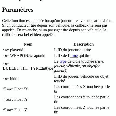
Paramètres
Cette fonction est appelée lorsqu'un joueur tire avec une arme à feu.
Si un conducteur tire depuis son véhicule, la callback ne sera pas
appelée. En revanche, si un passager tire depuis son véhicule, la
callback sera bel et bien appelée.
Nom
Description
playerid
L'ID du joueur qui tire
int
WEAPON
:weaponid
L'ID de l'
arme
qui tire
int
Le
type
de cible touchée
(rien,
int
joueur, véhicule, ou objet(de
BULLET_HIT_TYPE
:hittype
joueur))
L'ID du joueur, véhicule ou objet
hitid
int
touché
Les coordonnées X touchée par le
Float
:fX
float
tir
Les coordonnées Y touchée par le
Float
:fY
float
tir
Les coordonnées Z touchée par le
Float
:fZ
float
tir