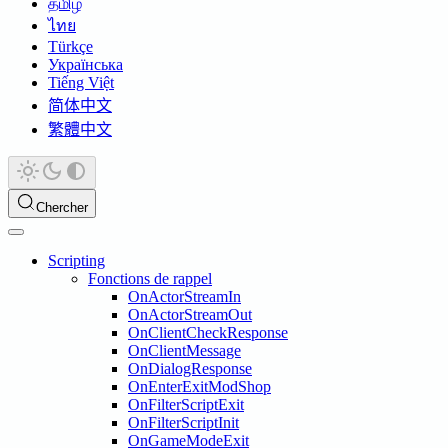
தமிழ்
ไทย
Türkçe
Українська
Tiếng Việt
简体中文
繁體中文
Chercher
Scripting
Fonctions de rappel
OnActorStreamIn
OnActorStreamOut
OnClientCheckResponse
OnClientMessage
OnDialogResponse
OnEnterExitModShop
OnFilterScriptExit
OnFilterScriptInit
OnGameModeExit