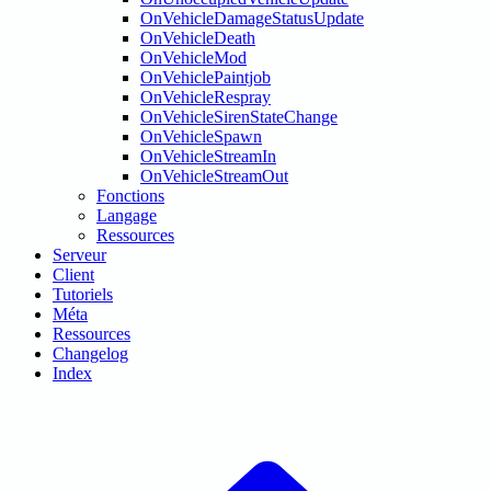
OnVehicleDamageStatusUpdate
OnVehicleDeath
OnVehicleMod
OnVehiclePaintjob
OnVehicleRespray
OnVehicleSirenStateChange
OnVehicleSpawn
OnVehicleStreamIn
OnVehicleStreamOut
Fonctions
Langage
Ressources
Serveur
Client
Tutoriels
Méta
Ressources
Changelog
Index