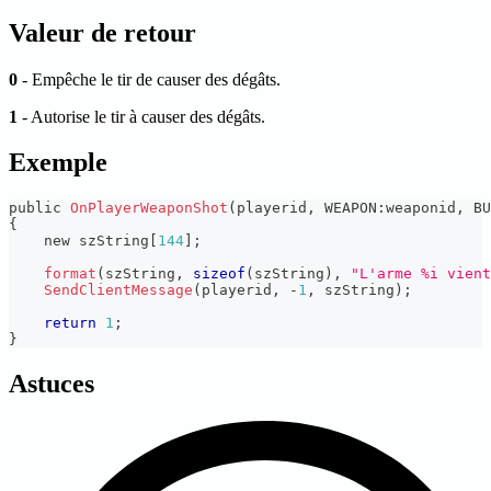
Valeur de retour
0
- Empêche le tir de causer des dégâts.
1
- Autorise le tir à causer des dégâts.
Exemple
public 
OnPlayerWeaponShot
(
playerid
,
 WEAPON
:
weaponid
,
 BU
{
    new szString
[
144
]
;
format
(
szString
,
sizeof
(
szString
)
,
"L'arme %i vient
SendClientMessage
(
playerid
,
-
1
,
 szString
)
;
return
1
;
}
Astuces