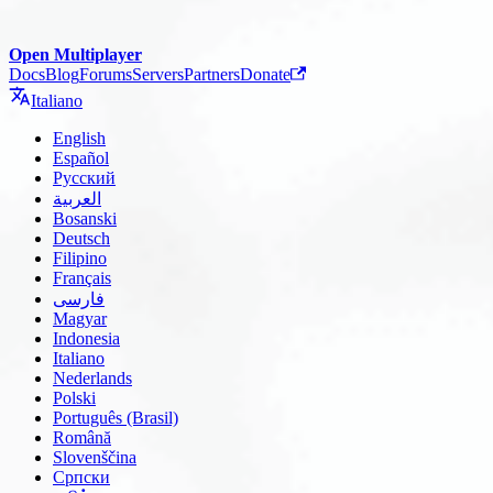
Open Multiplayer
Docs
Blog
Forums
Servers
Partners
Donate
Italiano
English
Español
Русский
العربية
Bosanski
Deutsch
Filipino
Français
فارسی
Magyar
Indonesia
Italiano
Nederlands
Polski
Português (Brasil)
Română
Slovenščina
Српски