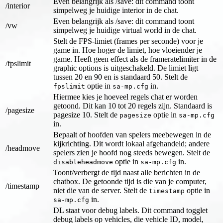
Even belangrijk als /save: dit command toont
/interior
simpelweg je huidige interior in de chat.
Even belangrijk als /save: dit command toont
/vw
simpelweg je huidige virtual world in de chat.
Stelt de FPS-limiet (frames per seconde) voor je
game in. Hoe hoger de limiet, hoe vloeiender je
game. Heeft geen effect als de frameratelimiter in de
/fpslimit
graphic options is uitgeschakeld. De limiet ligt
tussen 20 en 90 en is standaard 50. Stelt de
optie in
in.
fpslimit
sa-mp.cfg
Hiermee kies je hoeveel regels chat er worden
getoond. Dit kan 10 tot 20 regels zijn. Standaard is
/pagesize
pagesize 10. Stelt de
optie in
pagesize
sa-mp.cfg
in.
Bepaalt of hoofden van spelers meebewegen in de
kijkrichting. Dit wordt lokaal afgehandeld; andere
/headmove
spelers zien je hoofd nog steeds bewegen. Stelt de
optie in
in.
disableheadmove
sa-mp.cfg
Toont/verbergt de tijd naast alle berichten in de
chatbox. De getoonde tijd is die van je computer,
/timestamp
niet die van de server. Stelt de
optie in
timestamp
in.
sa-mp.cfg
DL staat voor debug labels. Dit command togglet
debug labels op vehicles, die vehicle ID, model,