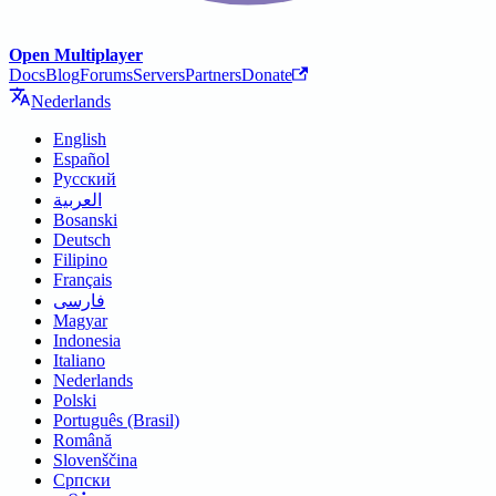
Open Multiplayer
Docs
Blog
Forums
Servers
Partners
Donate
Nederlands
English
Español
Русский
العربية
Bosanski
Deutsch
Filipino
Français
فارسی
Magyar
Indonesia
Italiano
Nederlands
Polski
Português (Brasil)
Română
Slovenščina
Српски