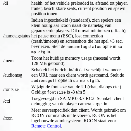
/dl
health, of het vehicle preloaded is, afstand tot player,
trailer, beschikbare seats, current position en spawn
position tonen.
Indien ingeschakeld (standaard), zien spelers een
klein hourglass-icoon naast de nametag van
gepauzeerde players. Dit omvat minimizen (alt-tab),
/nametagstatus
het pause menu (ESC), lost connection
(crash/timeout) en screenshots die het spel >3 sec.
bevriezen. Stelt de
optie in
nonametagstatus
sa-
in.
mp.cfg
Toont het huidige memory usage (meestal wordt
/mem
128 MB getoond).
Schakelt het bericht in/uit dat verschijnt wanneer
/audiomsg
een URL naar een client wordt gestreamd. Stelt de
optie in
in.
audiomsgoff
sa-mp.cfg
Wijzigt de font size van de UI (chat, dialogs etc.).
/fontsize
Geldige
is -3 t/m 5.
fontsize
Toegevoegd in SA-MP 0.3.7 RC2. Schakelt client
/ctd
debugging van de player camera target in.
Meer serverspecifiek dan client. Wordt gebruikt om
RCON commands uit te voeren. RCON is het
/rcon
ingebouwde adminsysteem. RCON staat voor
Remote Control
.