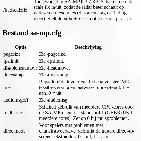
Toegevoegd in SA-MP 0.3.7 R3. Schakelt de radar
scale fix in/uit, zodat de radar beter schaalt op
/hudscalefix
widescreen resoluties (dus geen 'egg of finding'
meer). Stelt de
optie in
in.
nohudscale
sa-mp.cfg
Bestand sa-mp.cfg
Optie
Beschrijving
pagesize
Zie /pagesize.
fpslimit
Zie /fpslimit.
disableheadmove
Zie /headmove.
timestamp
Zie /timestamp.
Bepaalt of de invoer van het chatvenster IME-
ime
tekstbewerking en taalwissel ondersteunt. 1 =
aan, 0 = uit.
audiomsgoff
Zie /audiomsg.
Schakelt gebruik van meerdere CPU-cores door
multicore
de SA-MP-client in. Standaard 1 (GEBRUIKT
meerdere cores). Zet op 0 bij muisproblemen.
Voor spelers met problemen met
directmode
chattekstweergave: gebruikt de tragere direct-to-
screen-tekstmodus. 0 = uit, 1 = aan.