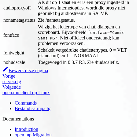
Als dit op 1 staat en er is een proxy ingesteld in
audioproxyoff
Windows Internetopties, wordt die proxy niet
gebruikt bij audiostreams in SA-MP.
nonametagstatus
Zie /nametagstatus.
Wijzigt het lettertype van chat, dialogen en
scoreboard. Bijvoorbeeld
fontface="Comic
fontface
. Niet officieel ondersteund; kan
Sans MS"
problemen veroorzaken.
Schakelt vetgedrukte chatlettertypes. 0 = VET
fontweight
(standaard) en 1 = NORMAAL.
nohudscale
Toegevoegd in 0.3.7 R3. Zie /hudscalefix.
Bewerk deze pagina
Vorige
server.cfg
Volgende
open.mp client op Linux
Commands
Bestand sa-mp.cfg
Documentations
Introduction
open.mp Migration