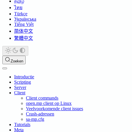
தமிழ்
ไทย
Türkçe
Українська
Tiếng Việt
简体中文
繁體中文
Zoeken
Introductie
Scripting
Server
Client
Client commands
open.mp client op Linux
Veelvoorkomende client issues
Crash-adressen
sa-mp.cfg
Tutorials
Meta