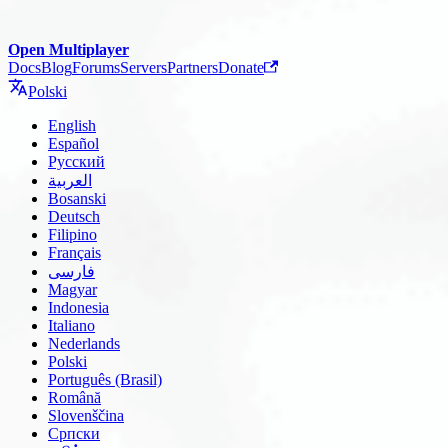
Open Multiplayer
Docs
Blog
Forums
Servers
Partners
Donate
Polski
English
Español
Русский
العربية
Bosanski
Deutsch
Filipino
Français
فارسی
Magyar
Indonesia
Italiano
Nederlands
Polski
Português (Brasil)
Română
Slovenščina
Српски