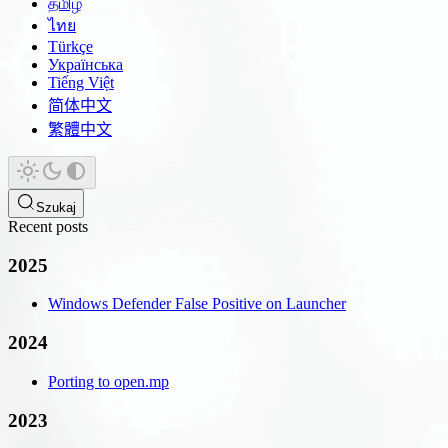
தமிழ்
ไทย
Türkçe
Українська
Tiếng Việt
简体中文
繁體中文
Szukaj
Recent posts
2025
Windows Defender False Positive on Launcher
2024
Porting to open.mp
2023