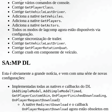
Corrige vários comandos de console.
Corrige
.
GetPlayerClass
Corrige
.
GetVehicleLastDriver
Adiciona a native
.
GetVehicles
Adiciona a native
.
GetPlayers
Adiciona a native
.
GetActors
Todos os modos de lagcomp agora estão disponíveis via
configuração.
Corrige sincronização de trailer.
Corrige
.
GetVehicleLastDriver
Corrige
.
GetPlayerRotationQuat
Corrige crash em componente de veículo.
SA
:MP
DL
Esta é obviamente a grande notícia, e vem com uma série de novas
configurações:
Implementadas todas as natives e callbacks do DL
(
,
,
AddSimpleModel
AddSimpleModelTimed
,
,
GetPlayerCustomSkin
OnPlayerFinishedDownloading
):
OnPlayerRequestDownload
A native
e o callback
RedirectDownload
agora estão obsoletos em
OnPlayerRequestDownload