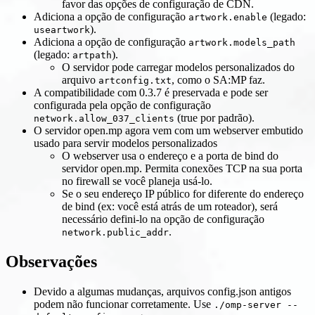
favor das opções de configuração de CDN.
Adiciona a opção de configuração
(legado:
artwork.enable
).
useartwork
Adiciona a opção de configuração
artwork.models_path
(legado:
).
artpath
O servidor pode carregar modelos personalizados do
arquivo
, como o SA
:MP
faz.
artconfig.txt
A compatibilidade com 0.3.7 é preservada e pode ser
configurada pela opção de configuração
(true por padrão).
network.allow_037_clients
O servidor open.mp agora vem com um webserver embutido
usado para servir modelos personalizados
O webserver usa o endereço e a porta de bind do
servidor open.mp. Permita conexões TCP na sua porta
no firewall se você planeja usá-lo.
Se o seu endereço IP público for diferente do endereço
de bind (ex: você está atrás de um roteador), será
necessário defini-lo na opção de configuração
.
network.public_addr
Observações
Devido a algumas mudanças, arquivos config.json antigos
podem não funcionar corretamente. Use
./omp-server --