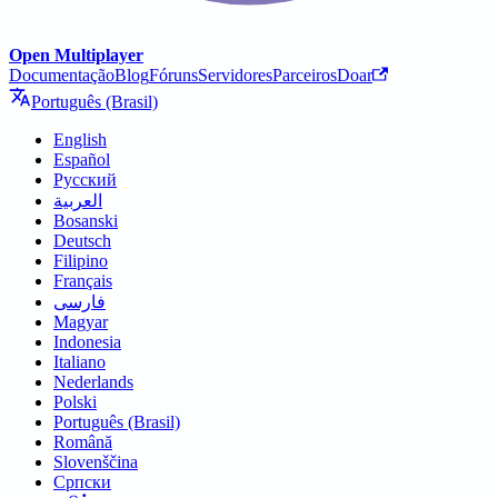
Open Multiplayer
Documentação
Blog
Fóruns
Servidores
Parceiros
Doar
Português (Brasil)
English
Español
Русский
العربية
Bosanski
Deutsch
Filipino
Français
فارسی
Magyar
Indonesia
Italiano
Nederlands
Polski
Português (Brasil)
Română
Slovenščina
Српски