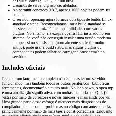
para gerar um novo
default-config
Usuários de server.cfg não são afetados.
Ao permitir conexões 0.3.7, apenas 1000 objetos podem ser
criados
O servidor open.mp agora fornece dois tipos de builds Linux,
standard e static. Recomendamos usar a build standard se
possível; ela minimizará incompatibilidades com vários
plugins. No entanto, ela exigirá openssl 1.1 instalado no seu
sistema. Se você não conseguir instalar uma versão moderna
do openssl no seu sistema (normalmente se ele for muito
antigo), pode usar a build static, mas alguns plugins ou
componentes podem falhar ao carregar e causar crash no
servidor.
Includes oficiais
Preparar um lançamento completo não é apenas ter um servidor
funcionando, mas também todos os outros periféricos - bibliotecas,
ferramentas, documentação e muito mais. No lado pawn, o open.mp
é uma atualização significativa, com muitas melhorias de QoL já
vistas por meio de correções e novas funções, e mais ainda por vir.
Uma grande parte desse esforço é oferecer mais diagnósticos do
compilador para encontrar problemas no código com antecedência,
principalmente por meio de mais tags e const-correctness. Enquanto
as versões oficiais ainda não saíram, você ainda pode ajudar