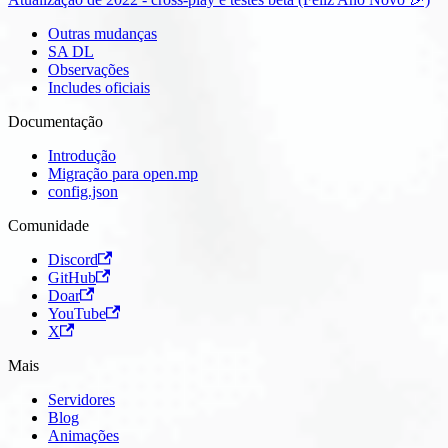
Outras mudanças
SA DL
Observações
Includes oficiais
Documentação
Introdução
Migração para open.mp
config.json
Comunidade
Discord
GitHub
Doar
YouTube
X
Mais
Servidores
Blog
Animações