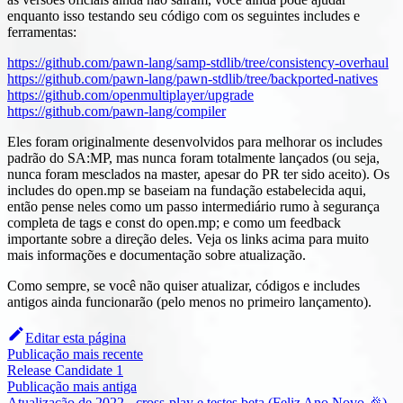
enquanto isso testando seu código com os seguintes includes e
ferramentas:
https://github.com/pawn-lang/samp-stdlib/tree/consistency-overhaul
https://github.com/pawn-lang/pawn-stdlib/tree/backported-natives
https://github.com/openmultiplayer/upgrade
https://github.com/pawn-lang/compiler
Eles foram originalmente desenvolvidos para melhorar os includes
padrão do SA
:MP
, mas nunca foram totalmente lançados (ou seja,
nunca foram mesclados na master, apesar do PR ter sido aceito). Os
includes do open.mp se baseiam na fundação estabelecida aqui,
então pense neles como um passo intermediário rumo à segurança
completa de tags e const do open.mp; e como um feedback
importante sobre a direção deles. Veja os links acima para muito
mais informações e documentação sobre atualização.
Como sempre, se você não quiser atualizar, códigos e includes
antigos ainda funcionarão (pelo menos no primeiro lançamento).
Editar esta página
Publicação mais recente
Release Candidate 1
Publicação mais antiga
Atualização de 2022 - cross-play e testes beta (Feliz Ano Novo 🎉)