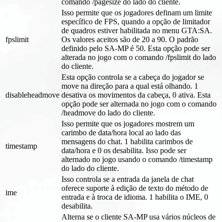
comando /pagesize do lado do cliente.
Isso permite que os jogadores definam um limite
específico de FPS, quando a opção de limitador
de quadros estiver habilitada no menu GTA
:SA
.
fpslimit
Os valores aceitos são de 20 a 90. O padrão
definido pelo SA-MP é 50. Esta opção pode ser
alterada no jogo com o comando /fpslimit do lado
do cliente.
Esta opção controla se a cabeça do jogador se
move na direção para a qual está olhando. 1
disableheadmove
desativa os movimentos da cabeça, 0 ativa. Esta
opção pode ser alternada no jogo com o comando
/headmove do lado do cliente.
Isso permite que os jogadores mostrem um
carimbo de data/hora local ao lado das
mensagens do chat. 1 habilita carimbos de
timestamp
data/hora e 0 os desabilita. Isso pode ser
alternado no jogo usando o comando /timestamp
do lado do cliente.
Isso controla se a entrada da janela de chat
oferece suporte à edição de texto do método de
ime
entrada e à troca de idioma. 1 habilita o IME, 0
desabilita.
Alterna se o cliente SA-MP usa vários núcleos de