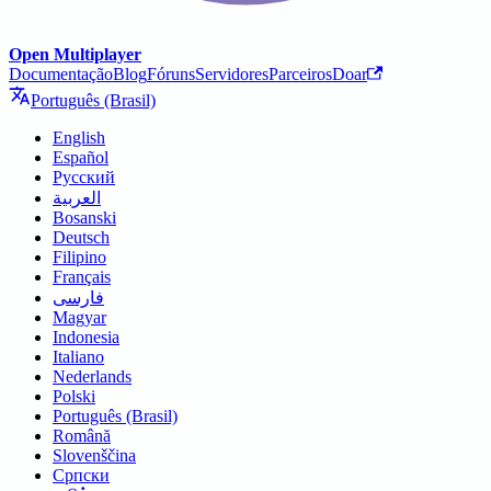
Open Multiplayer
Documentação
Blog
Fóruns
Servidores
Parceiros
Doar
Português (Brasil)
English
Español
Русский
العربية
Bosanski
Deutsch
Filipino
Français
فارسی
Magyar
Indonesia
Italiano
Nederlands
Polski
Português (Brasil)
Română
Slovenščina
Српски