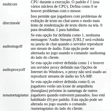
CPU durante a execução. O padrão é 1 (usa
multicore
vários núcleos de CPU). Defina como 0 se
houver problemas com o mouse.
Isso permite que jogadores com problemas de
exibição de texto no chat usem o modo mais
directmode
lento de renderização de texto direto na tela. 0
para desabilitar, 1 para habilitar.
Se esta opção for definida como 1, nenhuma
mensagem 'Audio Stream: [URL]' será exibida
na janela de chat quando o servidor reproduzir
audiomsgoff
um stream de áudio. Esta opção pode ser
alternada no jogo usando o comando /audiomsg
do lado do cliente.
Se esta opção estiver definida como 1 e houver
um servidor proxy definido nas Opções de
audioproxyoff
Internet do Windows, o proxy não será usado ao
reproduzir streams de áudio no SA-MP.
Se esta opção estiver definida como 0, os
jogadores verão um ícone de ampulheta
(hourglass) próximo às nametags de outros
nonametagstatus
jogadores quando estiverem pausados. Isso está
habilitado (0) por padrão. Esta opção pode ser
alterada no jogo usando o comando
/nametagstatus do lado do cliente.