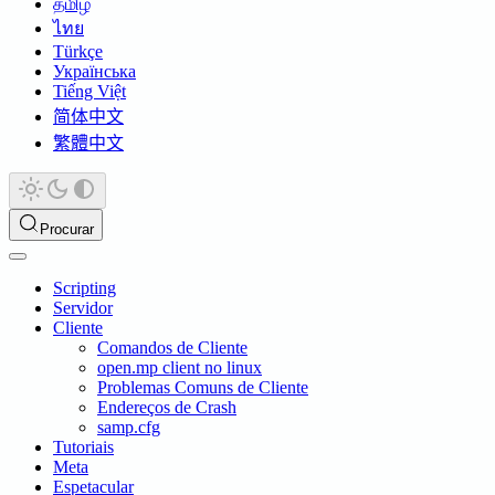
தமிழ்
ไทย
Türkçe
Українська
Tiếng Việt
简体中文
繁體中文
Procurar
Scripting
Servidor
Cliente
Comandos de Cliente
open.mp client no linux
Problemas Comuns de Cliente
Endereços de Crash
samp.cfg
Tutoriais
Meta
Espetacular