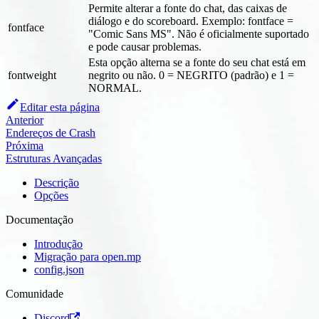
Permite alterar a fonte do chat, das caixas de
diálogo e do scoreboard. Exemplo: fontface =
fontface
"Comic Sans MS". Não é oficialmente suportado
e pode causar problemas.
Esta opção alterna se a fonte do seu chat está em
fontweight
negrito ou não. 0 = NEGRITO (padrão) e 1 =
NORMAL.
Editar esta página
Anterior
Endereços de Crash
Próxima
Estruturas Avançadas
Descrição
Opções
Documentação
Introdução
Migração para open.mp
config.json
Comunidade
Discord