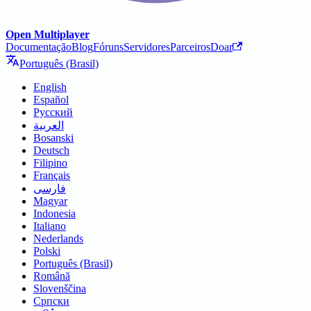
Open Multiplayer
Documentação
Blog
Fóruns
Servidores
Parceiros
Doar
Português (Brasil)
English
Español
Русский
العربية
Bosanski
Deutsch
Filipino
Français
فارسی
Magyar
Indonesia
Italiano
Nederlands
Polski
Português (Brasil)
Română
Slovenščina
Српски