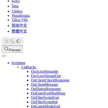
தமிழ்
ไทย
Türkçe
Українська
Tiếng Việt
简体中文
繁體中文
Procurar
Scripting
Callbacks
OnActorStreamIn
OnActorStreamOut
OnClientCheckResponse
OnClientMessage
OnDialogResponse
OnEnterExitModShop
OnFilterScriptExit
OnFilterScriptInit
OnGameModeExit