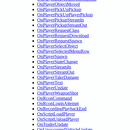
OnPlayerObjectMoved
OnPlayerPickUpPickup
OnPlayerPickUpPlayerPickup
OnPlayerPickupStreamIn
OnPlayerPickupStreamOut
OnPlayerRequestClass
OnPlayerRequestDownload
OnPlayerRequestSpawn
OnPlayerSelectObject
OnPlayerSelectedMenuRow
OnPlayerSpawn
OnPlayerStateChange
OnPlayerStreamIn
OnPlayerStreamOut
OnPlayerTakeDamage
OnPlayerText
OnPlayerUpdate
OnPlayerWeaponShot
OnRconCommand
OnRconLoginAttempt
OnRecordingPlaybackEnd
OnScriptLoadPlayer
OnScriptUnloadPlayer
OnTrailerUpdate
OnUnoccupiedVehicleUpdate