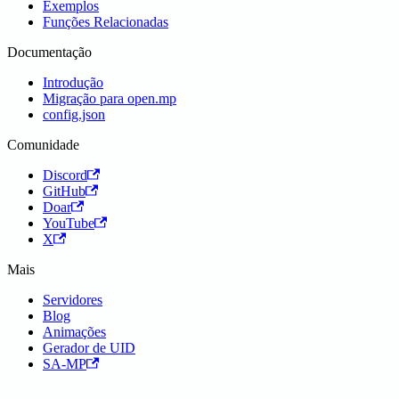
Exemplos
Funções Relacionadas
Documentação
Introdução
Migração para open.mp
config.json
Comunidade
Discord
GitHub
Doar
YouTube
X
Mais
Servidores
Blog
Animações
Gerador de UID
SA-MP