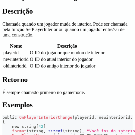
Descrição
Chamada quando um jogador muda de interior. Pode ser chamada
pela função SetPlayerInterior ou quando um jogador entre/sai de
uma construção.
Nome
Descrição
playerid
O ID do jogador que mudou de interior
newinteriorid
O ID do atual interior do jogador
oldinteriorid
O ID do antigo interior do jogador
Retorno
É sempre chamado primeiro no gamemode.
Exemplos
public 
OnPlayerInteriorChange
(
playerid
,
 newinteriorid
,
 
{
    new string
[
42
]
;
format
(
string
,
sizeof
(
string
)
,
"Você foi do interio