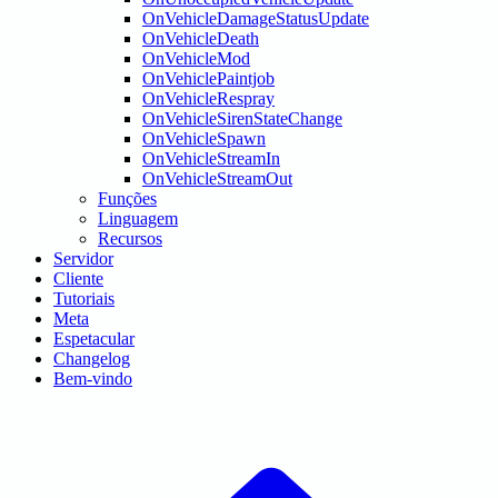
OnVehicleDamageStatusUpdate
OnVehicleDeath
OnVehicleMod
OnVehiclePaintjob
OnVehicleRespray
OnVehicleSirenStateChange
OnVehicleSpawn
OnVehicleStreamIn
OnVehicleStreamOut
Funções
Linguagem
Recursos
Servidor
Cliente
Tutoriais
Meta
Espetacular
Changelog
Bem-vindo