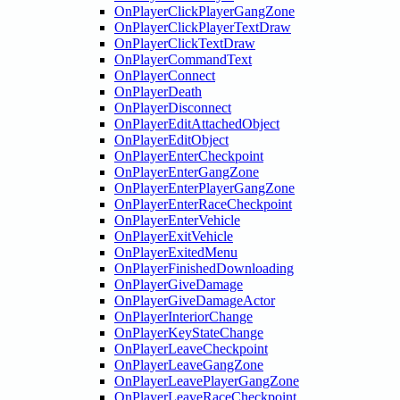
OnPlayerClickPlayerGangZone
OnPlayerClickPlayerTextDraw
OnPlayerClickTextDraw
OnPlayerCommandText
OnPlayerConnect
OnPlayerDeath
OnPlayerDisconnect
OnPlayerEditAttachedObject
OnPlayerEditObject
OnPlayerEnterCheckpoint
OnPlayerEnterGangZone
OnPlayerEnterPlayerGangZone
OnPlayerEnterRaceCheckpoint
OnPlayerEnterVehicle
OnPlayerExitVehicle
OnPlayerExitedMenu
OnPlayerFinishedDownloading
OnPlayerGiveDamage
OnPlayerGiveDamageActor
OnPlayerInteriorChange
OnPlayerKeyStateChange
OnPlayerLeaveCheckpoint
OnPlayerLeaveGangZone
OnPlayerLeavePlayerGangZone
OnPlayerLeaveRaceCheckpoint