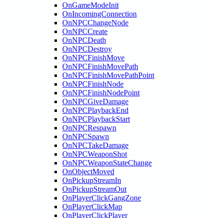
OnGameModeInit
OnIncomingConnection
OnNPCChangeNode
OnNPCCreate
OnNPCDeath
OnNPCDestroy
OnNPCFinishMove
OnNPCFinishMovePath
OnNPCFinishMovePathPoint
OnNPCFinishNode
OnNPCFinishNodePoint
OnNPCGiveDamage
OnNPCPlaybackEnd
OnNPCPlaybackStart
OnNPCRespawn
OnNPCSpawn
OnNPCTakeDamage
OnNPCWeaponShot
OnNPCWeaponStateChange
OnObjectMoved
OnPickupStreamIn
OnPickupStreamOut
OnPlayerClickGangZone
OnPlayerClickMap
OnPlayerClickPlayer