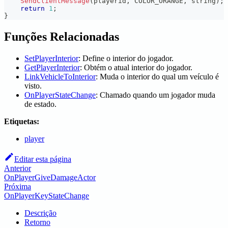
SendClientMessage
(
playerid
,
 COLOR_ORANGE
,
 string
)
;
return
1
;
}
Funções Relacionadas
SetPlayerInterior
: Define o interior do jogador.
GetPlayerInterior
: Obtém o atual interior do jogador.
LinkVehicleToInterior
: Muda o interior do qual um veículo é
visto.
OnPlayerStateChange
: Chamado quando um jogador muda
de estado.
Etiquetas:
player
Editar esta página
Anterior
OnPlayerGiveDamageActor
Próxima
OnPlayerKeyStateChange
Descrição
Retorno