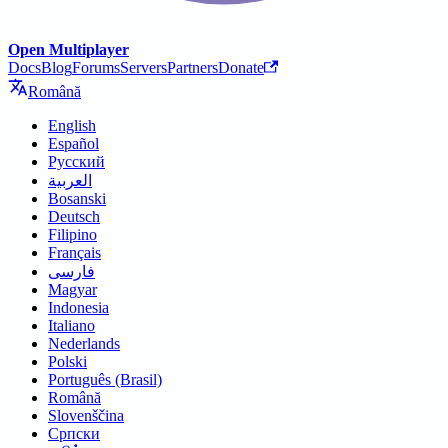
Open Multiplayer
Docs
Blog
Forums
Servers
Partners
Donate
Română
English
Español
Русский
العربية
Bosanski
Deutsch
Filipino
Français
فارسی
Magyar
Indonesia
Italiano
Nederlands
Polski
Português (Brasil)
Română
Slovenščina
Српски