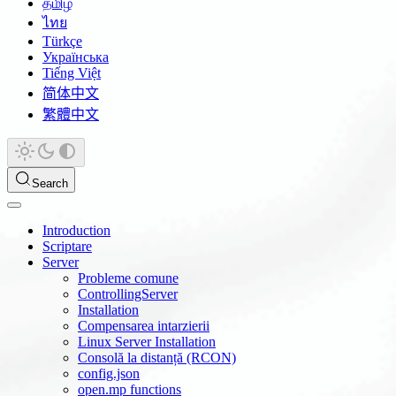
தமிழ்
ไทย
Türkçe
Українська
Tiếng Việt
简体中文
繁體中文
Search
Introduction
Scriptare
Server
Probleme comune
ControllingServer
Installation
Compensarea intarzierii
Linux Server Installation
Consolă la distanță (RCON)
config.json
open.mp functions