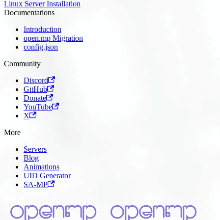
Linux Server Installation
Documentations
Introduction
open.mp Migration
config.json
Community
Discord
GitHub
Donate
YouTube
X
More
Servers
Blog
Animations
UID Generator
SA-MP