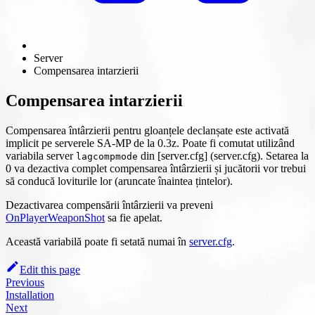
Server
Compensarea intarzierii
Compensarea intarzierii
Compensarea întârzierii pentru gloanțele declanșate este activată
implicit pe serverele SA-MP de la 0.3z. Poate fi comutat utilizând
variabila server
din [server.cfg] (server.cfg). Setarea la
lagcompmode
0 va dezactiva complet compensarea întârzierii și jucătorii vor trebui
să conducă loviturile lor (aruncate înaintea țintelor).
Dezactivarea compensării întârzierii va preveni
OnPlayerWeaponShot
sa fie apelat.
Această variabilă poate fi setată numai în
server.cfg
.
Edit this page
Previous
Installation
Next