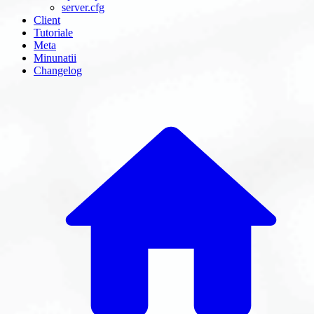
server.cfg
Client
Tutoriale
Meta
Minunatii
Changelog