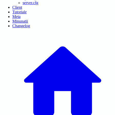
server.cfg
Client
Tutoriale
Meta
Minunatii
Changelog