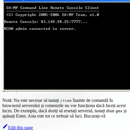
Notă: Nu este necesar să tastați
înainte de comandă în
/rcon
browserul serverului și comenzile nu vor funcționa dacă faceți acest
lucru. De exemplu, dacă doriți să resetați serverul, tastați doar
și
gmx
apăsați Enter. Asta este tot ce trebuie să faci. Bucurați-vă
Edit this page