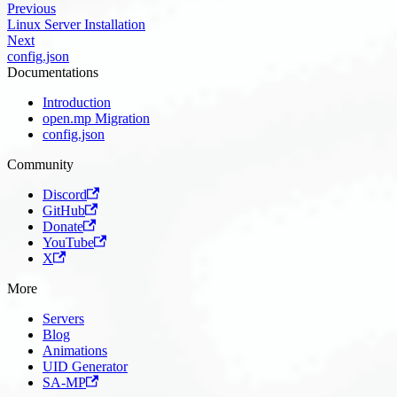
Previous
Linux Server Installation
Next
config.json
Documentations
Introduction
open.mp Migration
config.json
Community
Discord
GitHub
Donate
YouTube
X
More
Servers
Blog
Animations
UID Generator
SA-MP