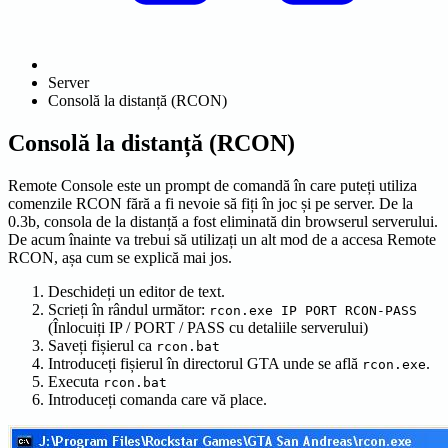
Server
Consolă la distanță (RCON)
Consolă la distanță (RCON)
Remote Console este un prompt de comandă în care puteți utiliza
comenzile RCON fără a fi nevoie să fiți în joc și pe server. De la
0.3b, consola de la distanță a fost eliminată din browserul serverului.
De acum înainte va trebui să utilizați un alt mod de a accesa Remote
RCON, așa cum se explică mai jos.
Deschideți un editor de text.
Scrieți în rândul următor:
rcon.exe IP PORT RCON-PASS
(Înlocuiți IP / PORT / PASS cu detaliile serverului)
Saveți fișierul ca
rcon.bat
Introduceți fișierul în directorul GTA unde se află
.
rcon.exe
Executa
rcon.bat
Introduceți comanda care vă place.