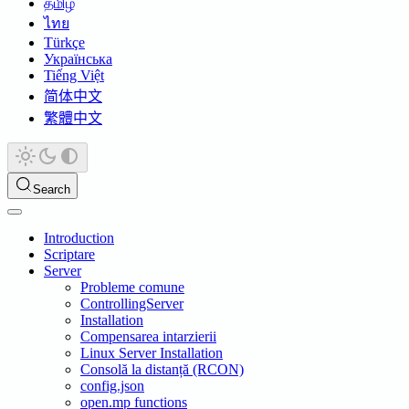
தமிழ்
ไทย
Türkçe
Українська
Tiếng Việt
简体中文
繁體中文
Search
Introduction
Scriptare
Server
Probleme comune
ControllingServer
Installation
Compensarea intarzierii
Linux Server Installation
Consolă la distanță (RCON)
config.json
open.mp functions