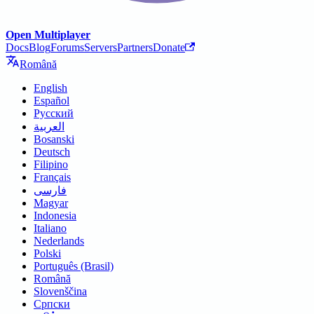
Open Multiplayer
Docs
Blog
Forums
Servers
Partners
Donate
Română
English
Español
Русский
العربية
Bosanski
Deutsch
Filipino
Français
فارسی
Magyar
Indonesia
Italiano
Nederlands
Polski
Português (Brasil)
Română
Slovenščina
Српски