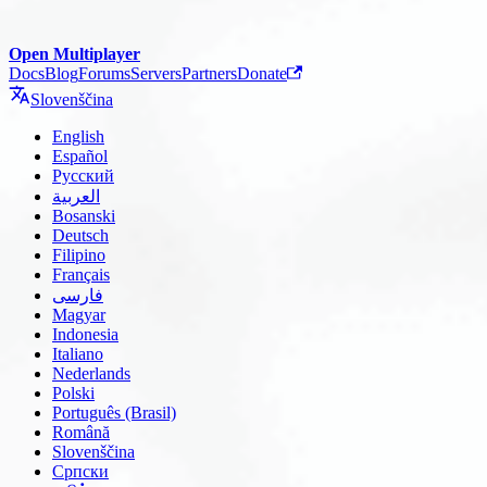
Open Multiplayer
Docs
Blog
Forums
Servers
Partners
Donate
Slovenščina
English
Español
Русский
العربية
Bosanski
Deutsch
Filipino
Français
فارسی
Magyar
Indonesia
Italiano
Nederlands
Polski
Português (Brasil)
Română
Slovenščina
Српски