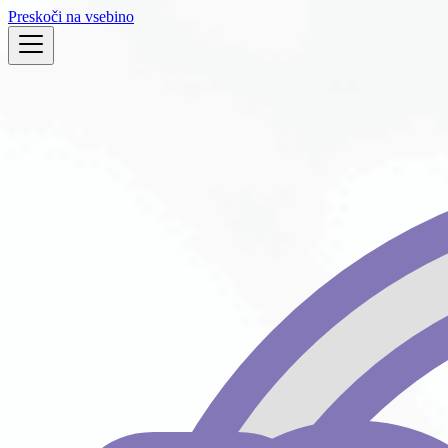
Preskoči na vsebino