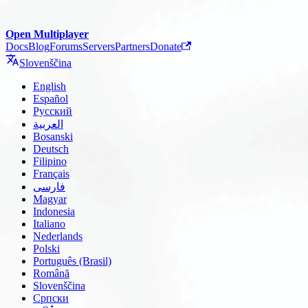
Open Multiplayer
Docs
Blog
Forums
Servers
Partners
Donate
Slovenščina
English
Español
Русский
العربية
Bosanski
Deutsch
Filipino
Français
فارسی
Magyar
Indonesia
Italiano
Nederlands
Polski
Português (Brasil)
Română
Slovenščina
Српски