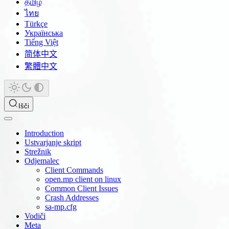
தமிழ்
ไทย
Türkçe
Українська
Tiếng Việt
简体中文
繁體中文
Išči
Introduction
Ustvarjanje skript
Strežnik
Odjemalec
Client Commands
open.mp client on linux
Common Client Issues
Crash Addresses
sa-mp.cfg
Vodiči
Meta