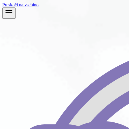
Preskoči na vsebino