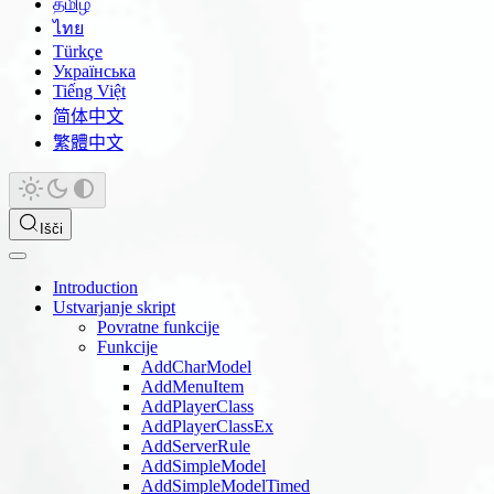
தமிழ்
ไทย
Türkçe
Українська
Tiếng Việt
简体中文
繁體中文
Išči
Introduction
Ustvarjanje skript
Povratne funkcije
Funkcije
AddCharModel
AddMenuItem
AddPlayerClass
AddPlayerClassEx
AddServerRule
AddSimpleModel
AddSimpleModelTimed