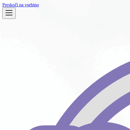
Preskoči na vsebino