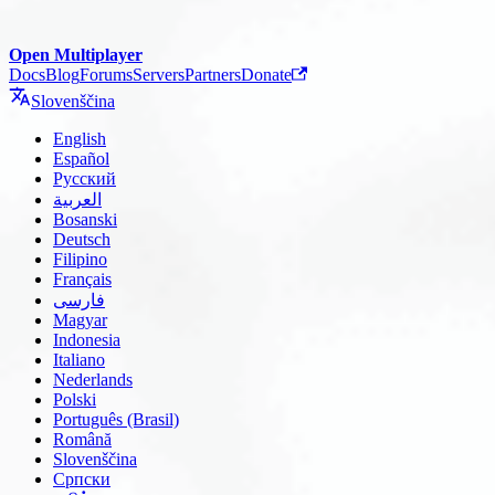
Open Multiplayer
Docs
Blog
Forums
Servers
Partners
Donate
Slovenščina
English
Español
Русский
العربية
Bosanski
Deutsch
Filipino
Français
فارسی
Magyar
Indonesia
Italiano
Nederlands
Polski
Português (Brasil)
Română
Slovenščina
Српски