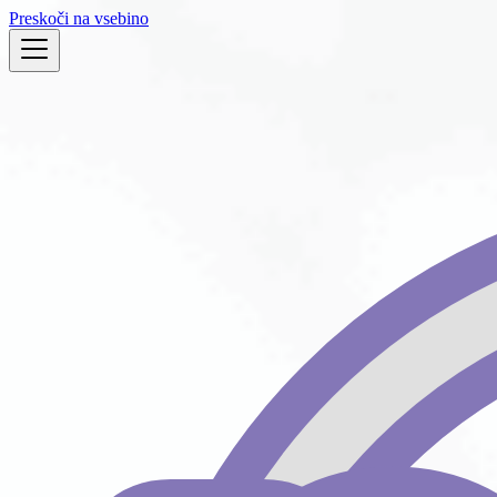
Preskoči na vsebino