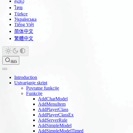
தமிழ்
ไทย
Türkçe
Українська
Tiếng Việt
简体中文
繁體中文
Išči
Introduction
Ustvarjanje skript
Povratne funkcije
Funkcije
AddCharModel
AddMenuItem
AddPlayerClass
AddPlayerClassEx
AddServerRule
AddSimpleModel
AddSimpleModelTimed