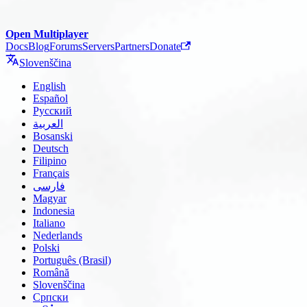
Open Multiplayer
Docs
Blog
Forums
Servers
Partners
Donate
Slovenščina
English
Español
Русский
العربية
Bosanski
Deutsch
Filipino
Français
فارسی
Magyar
Indonesia
Italiano
Nederlands
Polski
Português (Brasil)
Română
Slovenščina
Српски