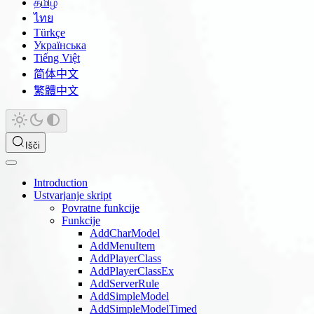
தமிழ்
ไทย
Türkçe
Українська
Tiếng Việt
简体中文
繁體中文
Išči
Introduction
Ustvarjanje skript
Povratne funkcije
Funkcije
AddCharModel
AddMenuItem
AddPlayerClass
AddPlayerClassEx
AddServerRule
AddSimpleModel
AddSimpleModelTimed