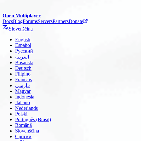
Open Multiplayer
Docs
Blog
Forums
Servers
Partners
Donate
Slovenščina
English
Español
Русский
العربية
Bosanski
Deutsch
Filipino
Français
فارسی
Magyar
Indonesia
Italiano
Nederlands
Polski
Português (Brasil)
Română
Slovenščina
Српски