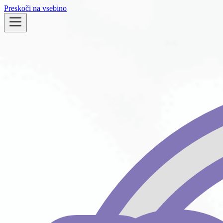
Preskoči na vsebino