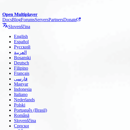
Open Multiplayer
Docs
Blog
Forums
Servers
Partners
Donate
Slovenščina
English
Español
Русский
العربية
Bosanski
Deutsch
Filipino
Français
فارسی
Magyar
Indonesia
Italiano
Nederlands
Polski
Português (Brasil)
Română
Slovenščina
Српски