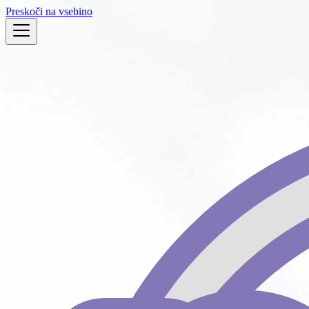
Preskoči na vsebino