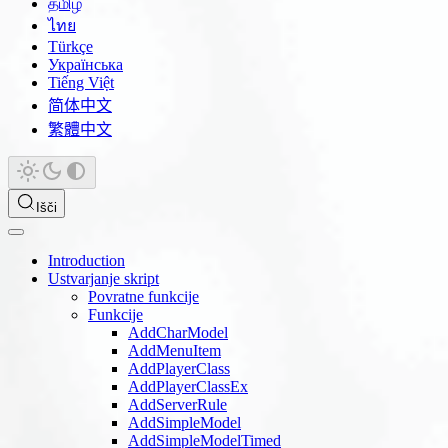
தமிழ்
ไทย
Türkçe
Українська
Tiếng Việt
简体中文
繁體中文
Išči
Introduction
Ustvarjanje skript
Povratne funkcije
Funkcije
AddCharModel
AddMenuItem
AddPlayerClass
AddPlayerClassEx
AddServerRule
AddSimpleModel
AddSimpleModelTimed