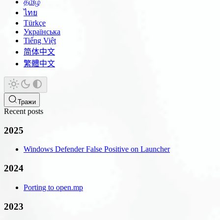
தமிழ்
ไทย
Türkçe
Українська
Tiếng Việt
简体中文
繁體中文
Тражи
Recent posts
2025
Windows Defender False Positive on Launcher
2024
Porting to open.mp
2023