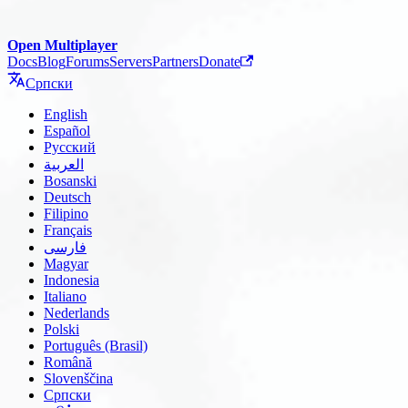
Open Multiplayer
Docs
Blog
Forums
Servers
Partners
Donate
Српски
English
Español
Русский
العربية
Bosanski
Deutsch
Filipino
Français
فارسی
Magyar
Indonesia
Italiano
Nederlands
Polski
Português (Brasil)
Română
Slovenščina
Српски