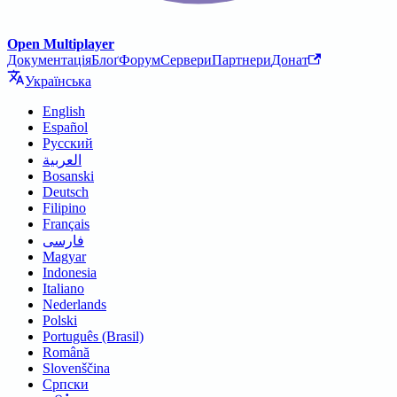
Open Multiplayer
Документація
Блоґ
Форум
Сервери
Партнери
Донат
Українська
English
Español
Русский
العربية
Bosanski
Deutsch
Filipino
Français
فارسی
Magyar
Indonesia
Italiano
Nederlands
Polski
Português (Brasil)
Română
Slovenščina
Српски