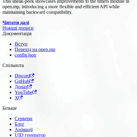
This sneak-peek showcases improvements to the timers module in
open.mp, introducing a more flexible and efficient API while
maintaining backward compatibility.
Читати далі
Новіші дописи
Документація
Вступ
Перехід на open.mp
config.json
Спільнота
Discord
GitHub
Донат
YouTube
X
Більше
Сервери
Блоґ
Анімації
UID генератор