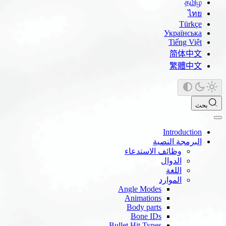
தமிழ்
ไทย
Türkçe
Українська
Tiếng Việt
简体中文
繁體中文
بحث
Introduction
البرمجة النصية
وظائف الاستدعاء
الدوال
اللغة
الموارد
Angle Modes
Animations
Body parts
Bone IDs
Bullet Hit Types