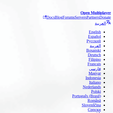
Open Multiplayer
Docs
Blog
Forums
Servers
Partners
Donate
العربية
English
Español
Русский
العربية
Bosanski
Deutsch
Filipino
Français
فارسی
Magyar
Indonesia
Italiano
Nederlands
Polski
Português (Brasil)
Română
Slovenščina
Српски