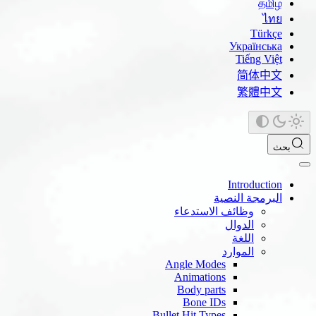
தமிழ்
ไทย
Türkçe
Українська
Tiếng Việt
简体中文
繁體中文
بحث
Introduction
البرمجة النصية
وظائف الاستدعاء
الدوال
اللغة
الموارد
Angle Modes
Animations
Body parts
Bone IDs
Bullet Hit Types