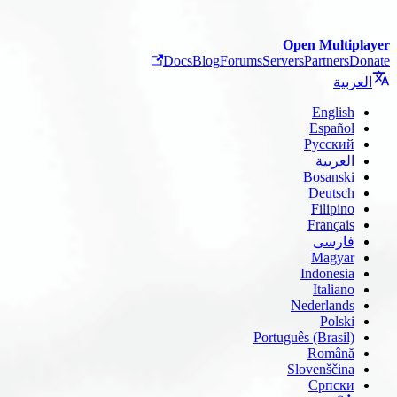
Open Multiplayer
Docs
Blog
Forums
Servers
Partners
Donate
العربية
English
Español
Русский
العربية
Bosanski
Deutsch
Filipino
Français
فارسی
Magyar
Indonesia
Italiano
Nederlands
Polski
Português (Brasil)
Română
Slovenščina
Српски