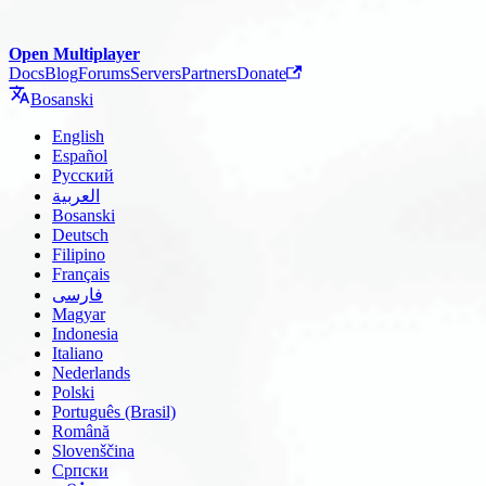
Open Multiplayer
Docs
Blog
Forums
Servers
Partners
Donate
Bosanski
English
Español
Русский
العربية
Bosanski
Deutsch
Filipino
Français
فارسی
Magyar
Indonesia
Italiano
Nederlands
Polski
Português (Brasil)
Română
Slovenščina
Српски