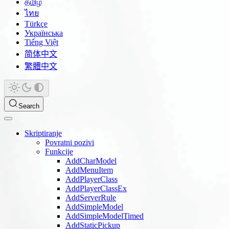
தமிழ்
ไทย
Türkçe
Українська
Tiếng Việt
简体中文
繁體中文
Search
Skriptiranje
Povratni pozivi
Funkcije
AddCharModel
AddMenuItem
AddPlayerClass
AddPlayerClassEx
AddServerRule
AddSimpleModel
AddSimpleModelTimed
AddStaticPickup