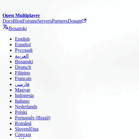
Open Multiplayer
Docs
Blog
Forums
Servers
Partners
Donate
Bosanski
English
Español
Русский
العربية
Bosanski
Deutsch
Filipino
Français
فارسی
Magyar
Indonesia
Italiano
Nederlands
Polski
Português (Brasil)
Română
Slovenščina
Српски