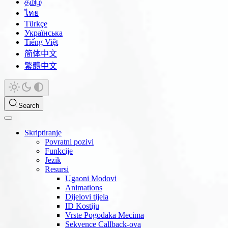
தமிழ்
ไทย
Türkçe
Українська
Tiếng Việt
简体中文
繁體中文
Search
Skriptiranje
Povratni pozivi
Funkcije
Jezik
Resursi
Ugaoni Modovi
Animations
Dijelovi tijela
ID Kostiju
Vrste Pogodaka Mecima
Sekvence Callback-ova