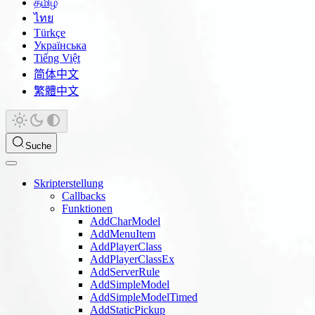
தமிழ்
ไทย
Türkçe
Українська
Tiếng Việt
简体中文
繁體中文
Suche
Skripterstellung
Callbacks
Funktionen
AddCharModel
AddMenuItem
AddPlayerClass
AddPlayerClassEx
AddServerRule
AddSimpleModel
AddSimpleModelTimed
AddStaticPickup