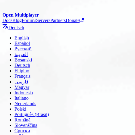
Open Multiplayer
Docs
Blog
Forums
Servers
Partners
Donate
Deutsch
English
Español
Русский
العربية
Bosanski
Deutsch
Filipino
Français
فارسی
Magyar
Indonesia
Italiano
Nederlands
Polski
Português (Brasil)
Română
Slovenščina
Српски