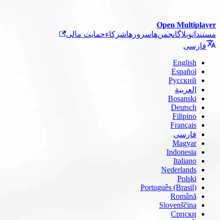
Open Multiplayer
مستندات
وبلاگ
انجمن‌ها
سرورها
شرکاء
حمایت مالی
فارسی
English
Español
Русский
العربية
Bosanski
Deutsch
Filipino
Français
فارسی
Magyar
Indonesia
Italiano
Nederlands
Polski
Português (Brasil)
Română
Slovenščina
Српски