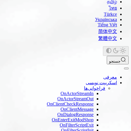
தமிழ்
ไทย
Türkçe
Українська
Tiếng Việt
简体中文
繁體中文
جستجو
معرفی
اسکریپت نویسی
فراخوانی‌ها
OnActorStreamIn
OnActorStreamOut
OnClientCheckResponse
OnClientMessage
OnDialogResponse
OnEnterExitModShop
OnFilterScriptExit
OnFilterScriptInit