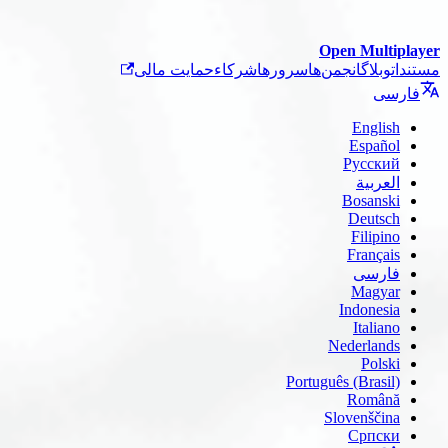
Open Multiplayer
مستندات
وبلاگ
انجمن‌ها
سرورها
شرکاء
حمایت مالی
فارسی
English
Español
Русский
العربية
Bosanski
Deutsch
Filipino
Français
فارسی
Magyar
Indonesia
Italiano
Nederlands
Polski
Português (Brasil)
Română
Slovenščina
Српски