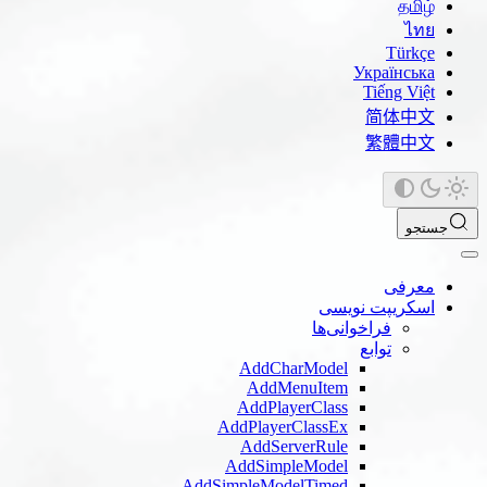
தமிழ்
ไทย
Türkçe
Українська
Tiếng Việt
简体中文
繁體中文
جستجو
معرفی
اسکریپت نویسی
فراخوانی‌ها
توابع
AddCharModel
AddMenuItem
AddPlayerClass
AddPlayerClassEx
AddServerRule
AddSimpleModel
AddSimpleModelTimed