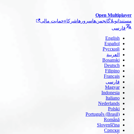
Open Multiplayer
مستندات
وبلاگ
انجمن‌ها
سرورها
شرکاء
حمایت مالی
فارسی
English
Español
Русский
العربية
Bosanski
Deutsch
Filipino
Français
فارسی
Magyar
Indonesia
Italiano
Nederlands
Polski
Português (Brasil)
Română
Slovenščina
Српски