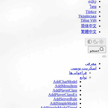
தமிழ்
ไทย
Türkçe
Українська
Tiếng Việt
简体中文
繁體中文
جستجو
معرفی
اسکریپت نویسی
فراخوانی‌ها
توابع
AddCharModel
AddMenuItem
AddPlayerClass
AddPlayerClassEx
AddServerRule
AddSimpleModel
AddSimpleModelTimed