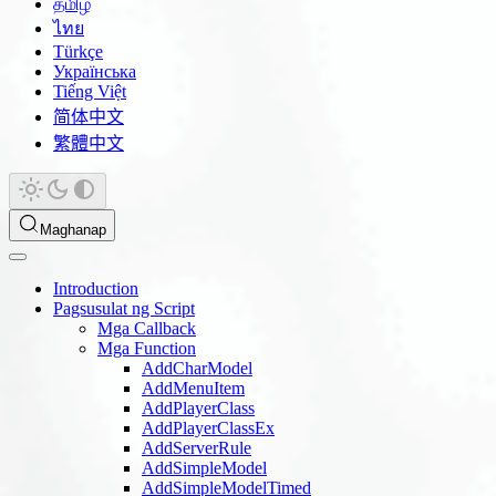
தமிழ்
ไทย
Türkçe
Українська
Tiếng Việt
简体中文
繁體中文
Maghanap
Introduction
Pagsusulat ng Script
Mga Callback
Mga Function
AddCharModel
AddMenuItem
AddPlayerClass
AddPlayerClassEx
AddServerRule
AddSimpleModel
AddSimpleModelTimed