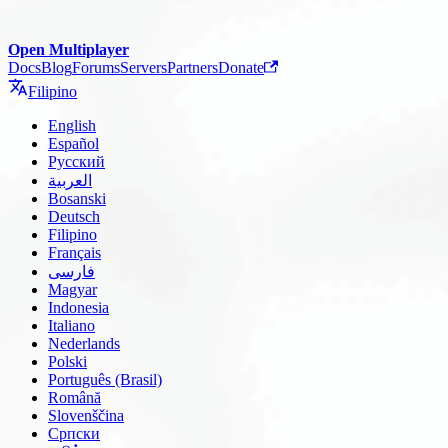
Open Multiplayer
Docs
Blog
Forums
Servers
Partners
Donate
Filipino
English
Español
Русский
العربية
Bosanski
Deutsch
Filipino
Français
فارسی
Magyar
Indonesia
Italiano
Nederlands
Polski
Português (Brasil)
Română
Slovenščina
Српски