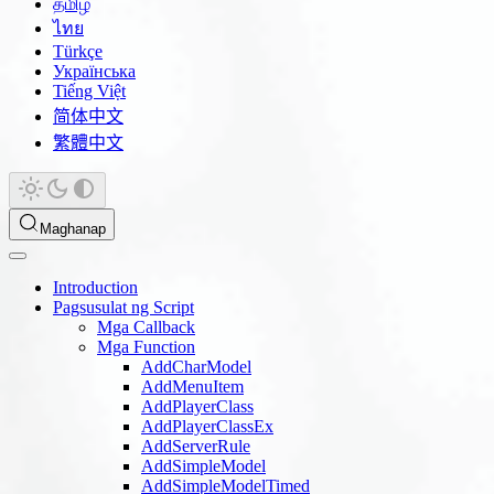
தமிழ்
ไทย
Türkçe
Українська
Tiếng Việt
简体中文
繁體中文
Maghanap
Introduction
Pagsusulat ng Script
Mga Callback
Mga Function
AddCharModel
AddMenuItem
AddPlayerClass
AddPlayerClassEx
AddServerRule
AddSimpleModel
AddSimpleModelTimed