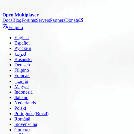
Open Multiplayer
Docs
Blog
Forums
Servers
Partners
Donate
Filipino
English
Español
Русский
العربية
Bosanski
Deutsch
Filipino
Français
فارسی
Magyar
Indonesia
Italiano
Nederlands
Polski
Português (Brasil)
Română
Slovenščina
Српски