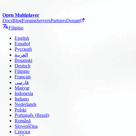
Open Multiplayer
Docs
Blog
Forums
Servers
Partners
Donate
Filipino
English
Español
Русский
العربية
Bosanski
Deutsch
Filipino
Français
فارسی
Magyar
Indonesia
Italiano
Nederlands
Polski
Português (Brasil)
Română
Slovenščina
Српски