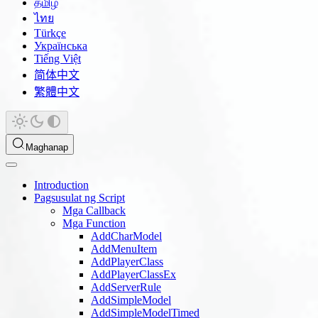
தமிழ்
ไทย
Türkçe
Українська
Tiếng Việt
简体中文
繁體中文
Maghanap
Introduction
Pagsusulat ng Script
Mga Callback
Mga Function
AddCharModel
AddMenuItem
AddPlayerClass
AddPlayerClassEx
AddServerRule
AddSimpleModel
AddSimpleModelTimed