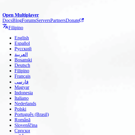
Open Multiplayer
Docs
Blog
Forums
Servers
Partners
Donate
Filipino
English
Español
Русский
العربية
Bosanski
Deutsch
Filipino
Français
فارسی
Magyar
Indonesia
Italiano
Nederlands
Polski
Português (Brasil)
Română
Slovenščina
Српски