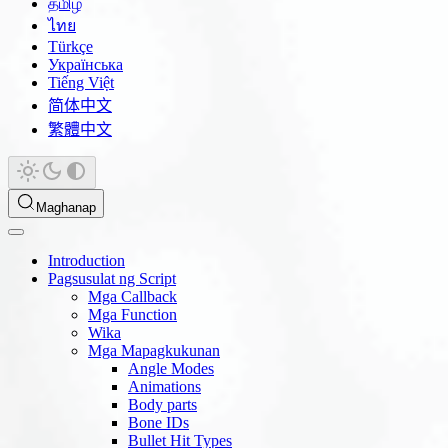
தமிழ்
ไทย
Türkçe
Українська
Tiếng Việt
简体中文
繁體中文
Maghanap
Introduction
Pagsusulat ng Script
Mga Callback
Mga Function
Wika
Mga Mapagkukunan
Angle Modes
Animations
Body parts
Bone IDs
Bullet Hit Types