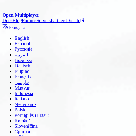
Open Multiplayer
Docs
Blog
Forums
Servers
Partners
Donate
Français
English
Español
Русский
العربية
Bosanski
Deutsch
Filipino
Français
فارسی
Magyar
Indonesia
Italiano
Nederlands
Polski
Português (Brasil)
Română
Slovenščina
Српски