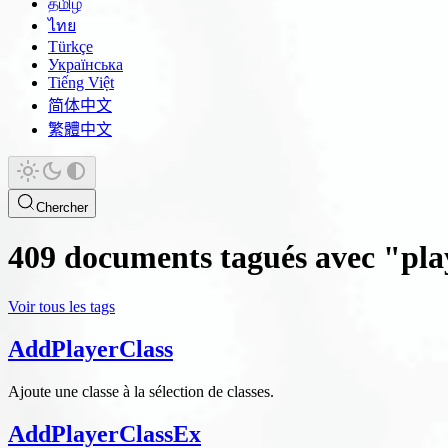
தமிழ்
ไทย
Türkçe
Українська
Tiếng Việt
简体中文
繁體中文
Chercher
409 documents tagués avec "pla
Voir tous les tags
AddPlayerClass
Ajoute une classe à la sélection de classes.
AddPlayerClassEx