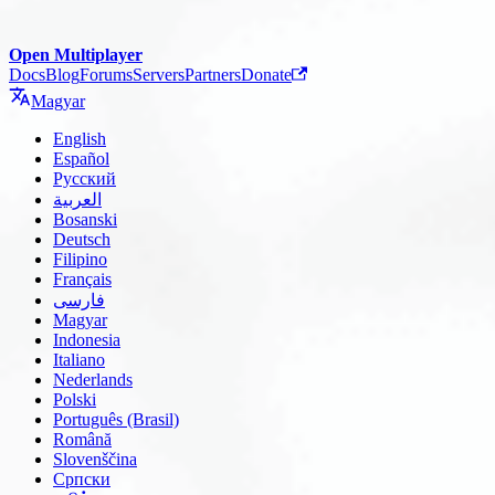
Open Multiplayer
Docs
Blog
Forums
Servers
Partners
Donate
Magyar
English
Español
Русский
العربية
Bosanski
Deutsch
Filipino
Français
فارسی
Magyar
Indonesia
Italiano
Nederlands
Polski
Português (Brasil)
Română
Slovenščina
Српски