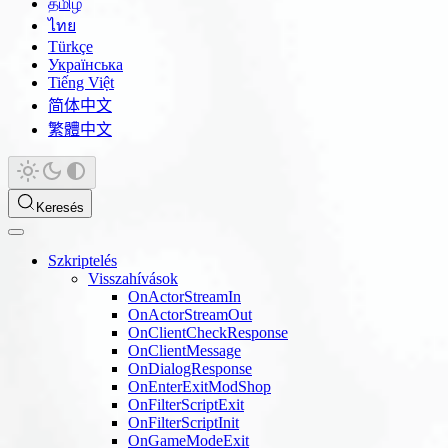
தமிழ்
ไทย
Türkçe
Українська
Tiếng Việt
简体中文
繁體中文
Keresés
Szkriptelés
Visszahívások
OnActorStreamIn
OnActorStreamOut
OnClientCheckResponse
OnClientMessage
OnDialogResponse
OnEnterExitModShop
OnFilterScriptExit
OnFilterScriptInit
OnGameModeExit