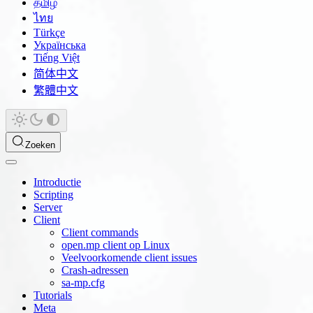
தமிழ்
ไทย
Türkçe
Українська
Tiếng Việt
简体中文
繁體中文
Zoeken
Introductie
Scripting
Server
Client
Client commands
open.mp client op Linux
Veelvoorkomende client issues
Crash-adressen
sa-mp.cfg
Tutorials
Meta