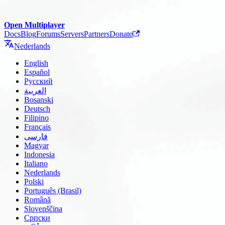
Open Multiplayer
Docs
Blog
Forums
Servers
Partners
Donate
Nederlands
English
Español
Русский
العربية
Bosanski
Deutsch
Filipino
Français
فارسی
Magyar
Indonesia
Italiano
Nederlands
Polski
Português (Brasil)
Română
Slovenščina
Српски