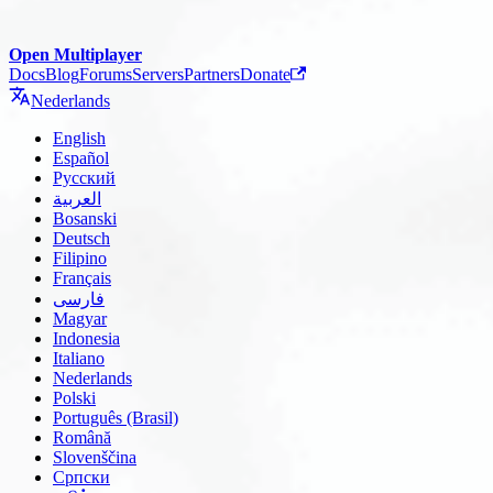
Open Multiplayer
Docs
Blog
Forums
Servers
Partners
Donate
Nederlands
English
Español
Русский
العربية
Bosanski
Deutsch
Filipino
Français
فارسی
Magyar
Indonesia
Italiano
Nederlands
Polski
Português (Brasil)
Română
Slovenščina
Српски