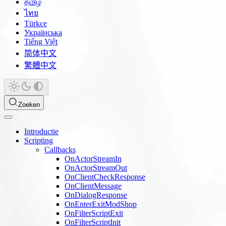
தமிழ்
ไทย
Türkçe
Українська
Tiếng Việt
简体中文
繁體中文
Zoeken
Introductie
Scripting
Callbacks
OnActorStreamIn
OnActorStreamOut
OnClientCheckResponse
OnClientMessage
OnDialogResponse
OnEnterExitModShop
OnFilterScriptExit
OnFilterScriptInit