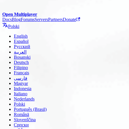
Open Multiplayer
Docs
Blog
Forums
Servers
Partners
Donate
Polski
English
Español
Русский
العربية
Bosanski
Deutsch
Filipino
Français
فارسی
Magyar
Indonesia
Italiano
Nederlands
Polski
Português (Brasil)
Română
Slovenščina
Српски