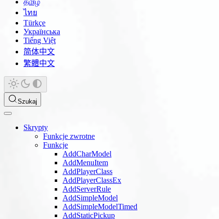
தமிழ்
ไทย
Türkçe
Українська
Tiếng Việt
简体中文
繁體中文
Szukaj
Skrypty
Funkcje zwrotne
Funkcje
AddCharModel
AddMenuItem
AddPlayerClass
AddPlayerClassEx
AddServerRule
AddSimpleModel
AddSimpleModelTimed
AddStaticPickup