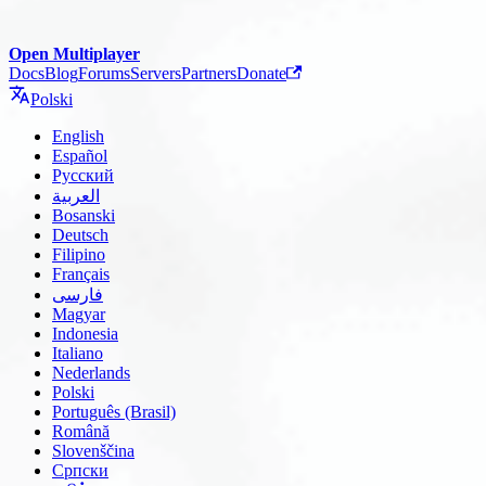
Open Multiplayer
Docs
Blog
Forums
Servers
Partners
Donate
Polski
English
Español
Русский
العربية
Bosanski
Deutsch
Filipino
Français
فارسی
Magyar
Indonesia
Italiano
Nederlands
Polski
Português (Brasil)
Română
Slovenščina
Српски