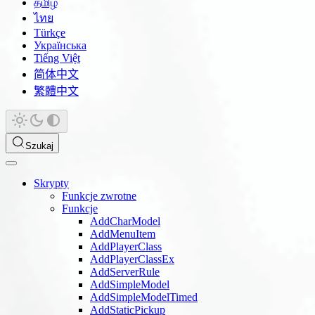
தமிழ்
ไทย
Türkçe
Українська
Tiếng Việt
简体中文
繁體中文
Szukaj
Skrypty
Funkcje zwrotne
Funkcje
AddCharModel
AddMenuItem
AddPlayerClass
AddPlayerClassEx
AddServerRule
AddSimpleModel
AddSimpleModelTimed
AddStaticPickup