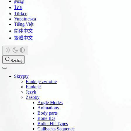
தமிழ்
ไทย
Türkçe
Українська
Tiếng Việt
简体中文
繁體中文
Szukaj
Skrypty
Funkcje zwrotne
Funkcje
Język
Zasoby
Angle Modes
Animations
Body parts
Bone IDs
Bullet Hit Types
Callbacks Sequence