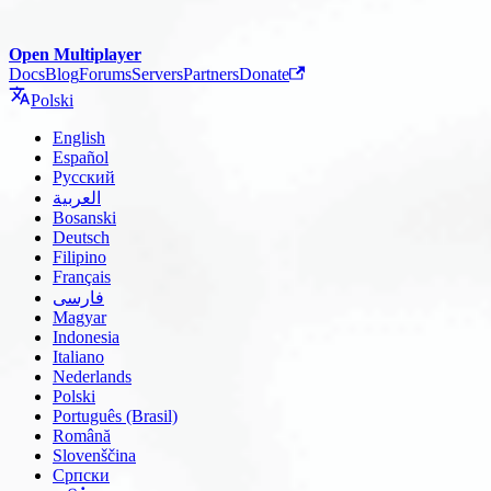
Open Multiplayer
Docs
Blog
Forums
Servers
Partners
Donate
Polski
English
Español
Русский
العربية
Bosanski
Deutsch
Filipino
Français
فارسی
Magyar
Indonesia
Italiano
Nederlands
Polski
Português (Brasil)
Română
Slovenščina
Српски