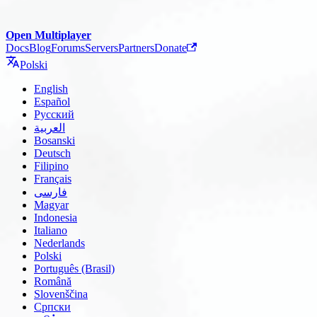
Open Multiplayer
Docs
Blog
Forums
Servers
Partners
Donate
Polski
English
Español
Русский
العربية
Bosanski
Deutsch
Filipino
Français
فارسی
Magyar
Indonesia
Italiano
Nederlands
Polski
Português (Brasil)
Română
Slovenščina
Српски