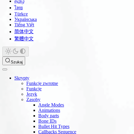
தமிழ்
ไทย
Türkçe
Українська
Tiếng Việt
简体中文
繁體中文
Szukaj
Skrypty
Funkcje zwrotne
Funkcje
Język
Zasoby
Angle Modes
Animations
Body parts
Bone IDs
Bullet Hit Types
Callbacks Sequence