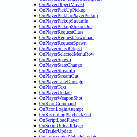
OnPlayerObjectMoved
OnPlayerPickUpPickup
OnPlayerPickUpPlayerPickup
OnPlayerPickupStreamIn
OnPlayerPickupStreamOut
OnPlayerRequestClass
OnPlayerRequestDownload
OnPlayerRequestSpawn
OnPlayerSelectObject
OnPlayerSelectedMenuRow
OnPlayerSpawn
OnPlayerStateChange
OnPlayerStreamIn
OnPlayerStreamOut
OnPlayerTakeDamage
OnPlayerText
OnPlayerUpdate
OnPlayerWeaponShot
OnRconCommand
OnRconLoginAttempt
OnRecordingPlaybackEnd
OnScriptLoadPlayer
OnScriptUnloadPlayer
OnTrailerUpdate
OnUnoccupiedVehicleUpdate