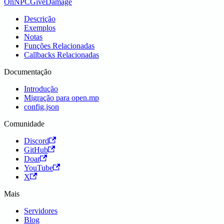
OnNPCGiveDamage
Descrição
Exemplos
Notas
Funções Relacionadas
Callbacks Relacionadas
Documentação
Introdução
Migração para open.mp
config.json
Comunidade
Discord
GitHub
Doar
YouTube
X
Mais
Servidores
Blog