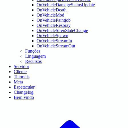
OnVehicleDamageStatusUpdate
OnVehicleDeath
OnVehicleMod
OnVehiclePaintjob
OnVehicleRespray
OnVehicleSirenStateChange
OnVehicleSpawn
OnVehicleStreamIn
OnVehicleStreamOut
Funções
Linguagem
Recursos
Servidor
Cliente
Tutoriais
Meta
Espetacular
Changelog
Bem-vindo