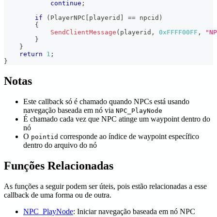
continue
;
if
(
PlayerNPC
[
playerid
]
==
 npcid
)
{
SendClientMessage
(
playerid
,
0xFFFF00FF
,
"NP
}
}
return
1
;
}
Notas
Este callback só é chamado quando NPCs está usando
navegação baseada em nó via
NPC_PlayNode
É chamado cada vez que NPC atinge um waypoint dentro do
nó
O
corresponde ao índice de waypoint específico
pointid
dentro do arquivo do nó
Funções Relacionadas
As funções a seguir podem ser úteis, pois estão relacionadas a esse
callback de uma forma ou de outra.
NPC_PlayNode
: Iniciar navegação baseada em nó NPC