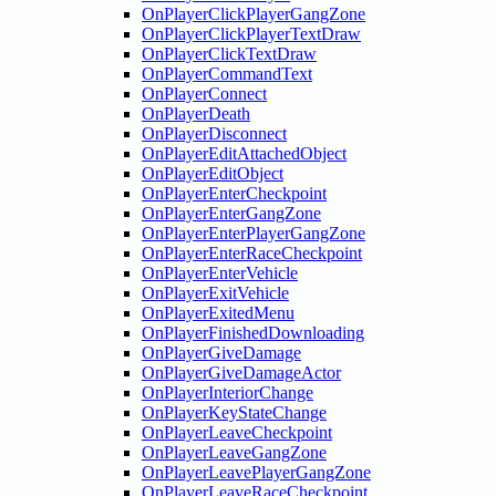
OnPlayerClickPlayerGangZone
OnPlayerClickPlayerTextDraw
OnPlayerClickTextDraw
OnPlayerCommandText
OnPlayerConnect
OnPlayerDeath
OnPlayerDisconnect
OnPlayerEditAttachedObject
OnPlayerEditObject
OnPlayerEnterCheckpoint
OnPlayerEnterGangZone
OnPlayerEnterPlayerGangZone
OnPlayerEnterRaceCheckpoint
OnPlayerEnterVehicle
OnPlayerExitVehicle
OnPlayerExitedMenu
OnPlayerFinishedDownloading
OnPlayerGiveDamage
OnPlayerGiveDamageActor
OnPlayerInteriorChange
OnPlayerKeyStateChange
OnPlayerLeaveCheckpoint
OnPlayerLeaveGangZone
OnPlayerLeavePlayerGangZone
OnPlayerLeaveRaceCheckpoint