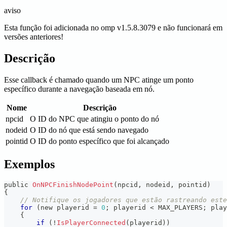
aviso
Esta função foi adicionada no omp v1.5.8.3079 e não funcionará em
versões anteriores!
Descrição
Esse callback é chamado quando um NPC atinge um ponto
específico durante a navegação baseada em nó.
Nome
Descrição
npcid
O ID do NPC que atingiu o ponto do nó
nodeid
O ID do nó que está sendo navegado
pointid
O ID do ponto específico que foi alcançado
Exemplos
public 
OnNPCFinishNodePoint
(
npcid
,
 nodeid
,
 pointid
)
{
// Notifique os jogadores que estão rastreando este
for
(
new playerid 
=
0
;
 playerid 
<
 MAX_PLAYERS
;
 play
{
if
(
!
IsPlayerConnected
(
playerid
)
)