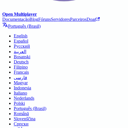
Open Multiplayer
Documentação
Blog
Fóruns
Servidores
Parceiros
Doar
Português (Brasil)
English
Español
Русский
العربية
Bosanski
Deutsch
Filipino
Français
فارسی
Magyar
Indonesia
Italiano
Nederlands
Polski
Português (Brasil)
Română
Slovenščina
Српски