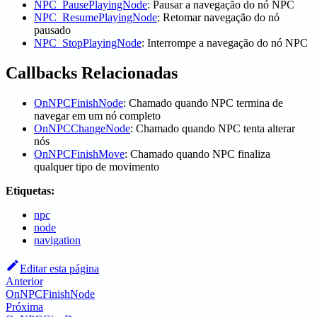
NPC_PausePlayingNode
: Pausar a navegação do nó NPC
NPC_ResumePlayingNode
: Retomar navegação do nó
pausado
NPC_StopPlayingNode
: Interrompe a navegação do nó NPC
Callbacks Relacionadas
OnNPCFinishNode
: Chamado quando NPC termina de
navegar em um nó completo
OnNPCChangeNode
: Chamado quando NPC tenta alterar
nós
OnNPCFinishMove
: Chamado quando NPC finaliza
qualquer tipo de movimento
Etiquetas:
npc
node
navigation
Editar esta página
Anterior
OnNPCFinishNode
Próxima