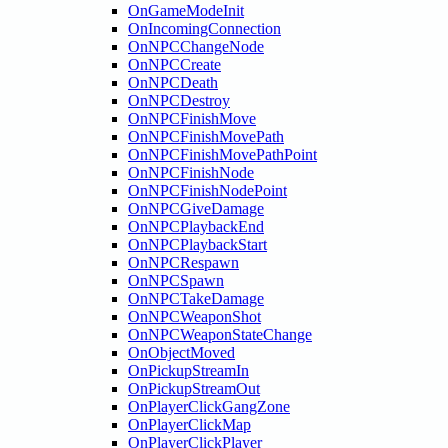
OnGameModeInit
OnIncomingConnection
OnNPCChangeNode
OnNPCCreate
OnNPCDeath
OnNPCDestroy
OnNPCFinishMove
OnNPCFinishMovePath
OnNPCFinishMovePathPoint
OnNPCFinishNode
OnNPCFinishNodePoint
OnNPCGiveDamage
OnNPCPlaybackEnd
OnNPCPlaybackStart
OnNPCRespawn
OnNPCSpawn
OnNPCTakeDamage
OnNPCWeaponShot
OnNPCWeaponStateChange
OnObjectMoved
OnPickupStreamIn
OnPickupStreamOut
OnPlayerClickGangZone
OnPlayerClickMap
OnPlayerClickPlayer