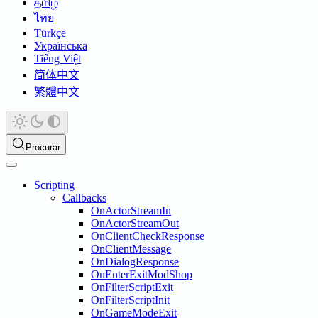
தமிழ்
ไทย
Türkçe
Українська
Tiếng Việt
简体中文
繁體中文
Procurar
Scripting
Callbacks
OnActorStreamIn
OnActorStreamOut
OnClientCheckResponse
OnClientMessage
OnDialogResponse
OnEnterExitModShop
OnFilterScriptExit
OnFilterScriptInit
OnGameModeExit