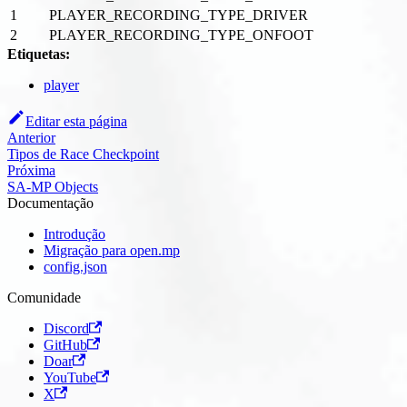
1
PLAYER_RECORDING_TYPE_DRIVER
2
PLAYER_RECORDING_TYPE_ONFOOT
Etiquetas:
player
Editar esta página
Anterior
Tipos de Race Checkpoint
Próxima
SA-MP Objects
Documentação
Introdução
Migração para open.mp
config.json
Comunidade
Discord
GitHub
Doar
YouTube
X