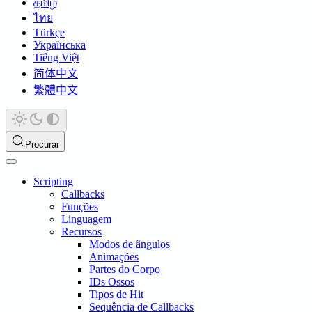
தமிழ்
ไทย
Türkçe
Українська
Tiếng Việt
简体中文
繁體中文
Procurar
Scripting
Callbacks
Funções
Linguagem
Recursos
Modos de ângulos
Animações
Partes do Corpo
IDs Ossos
Tipos de Hit
Sequência de Callbacks