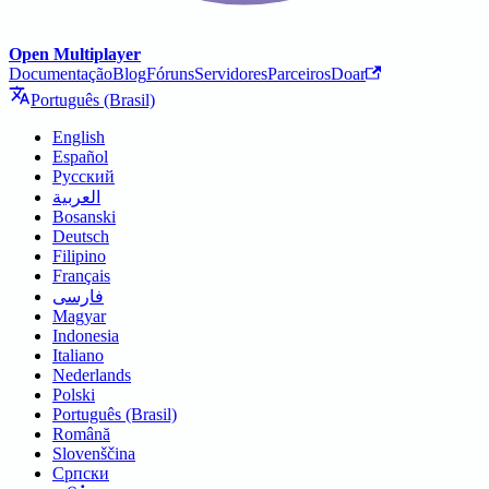
Open Multiplayer
Documentação
Blog
Fóruns
Servidores
Parceiros
Doar
Português (Brasil)
English
Español
Русский
العربية
Bosanski
Deutsch
Filipino
Français
فارسی
Magyar
Indonesia
Italiano
Nederlands
Polski
Português (Brasil)
Română
Slovenščina
Српски