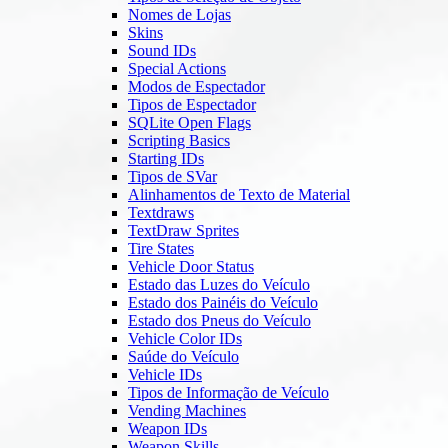
Nomes de Lojas
Skins
Sound IDs
Special Actions
Modos de Espectador
Tipos de Espectador
SQLite Open Flags
Scripting Basics
Starting IDs
Tipos de SVar
Alinhamentos de Texto de Material
Textdraws
TextDraw Sprites
Tire States
Vehicle Door Status
Estado das Luzes do Veículo
Estado dos Painéis do Veículo
Estado dos Pneus do Veículo
Vehicle Color IDs
Saúde do Veículo
Vehicle IDs
Tipos de Informação de Veículo
Vending Machines
Weapon IDs
Weapon Skills