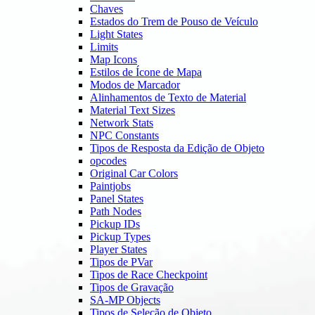
Chaves
Estados do Trem de Pouso de Veículo
Light States
Limits
Map Icons
Estilos de Ícone de Mapa
Modos de Marcador
Alinhamentos de Texto de Material
Material Text Sizes
Network Stats
NPC Constants
Tipos de Resposta da Edição de Objeto
opcodes
Original Car Colors
Paintjobs
Panel States
Path Nodes
Pickup IDs
Pickup Types
Player States
Tipos de PVar
Tipos de Race Checkpoint
Tipos de Gravação
SA-MP Objects
Tipos de Seleção de Objeto