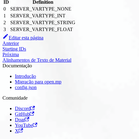
ID
Definition
0
SERVER_VARTYPE_NONE
1
SERVER_VARTYPE_INT
2
SERVER_VARTYPE_STRING
3
SERVER_VARTYPE_FLOAT
Editar esta página
Anterior
Starting IDs
Próxima
Alinhamentos de Texto de Material
Documentação
Introdução
Migração para open.mp
config.json
Comunidade
Discord
GitHub
Doar
YouTube
X