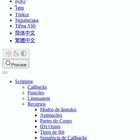
தமிழ்
ไทย
Türkçe
Українська
Tiếng Việt
简体中文
繁體中文
Procurar
Scripting
Callbacks
Funções
Linguagem
Recursos
Modos de ângulos
Animações
Partes do Corpo
IDs Ossos
Tipos de Hit
Sequência de Callbacks