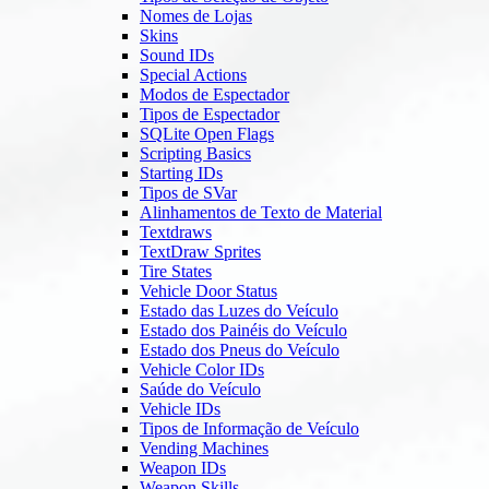
Nomes de Lojas
Skins
Sound IDs
Special Actions
Modos de Espectador
Tipos de Espectador
SQLite Open Flags
Scripting Basics
Starting IDs
Tipos de SVar
Alinhamentos de Texto de Material
Textdraws
TextDraw Sprites
Tire States
Vehicle Door Status
Estado das Luzes do Veículo
Estado dos Painéis do Veículo
Estado dos Pneus do Veículo
Vehicle Color IDs
Saúde do Veículo
Vehicle IDs
Tipos de Informação de Veículo
Vending Machines
Weapon IDs
Weapon Skills