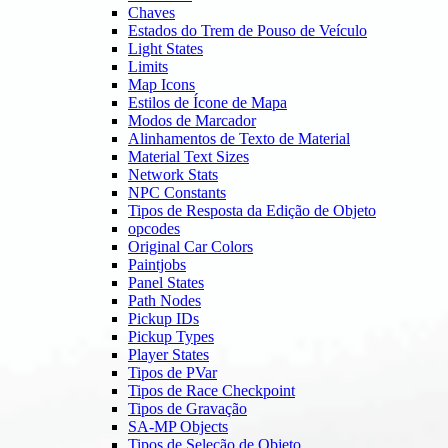
Chaves
Estados do Trem de Pouso de Veículo
Light States
Limits
Map Icons
Estilos de Ícone de Mapa
Modos de Marcador
Alinhamentos de Texto de Material
Material Text Sizes
Network Stats
NPC Constants
Tipos de Resposta da Edição de Objeto
opcodes
Original Car Colors
Paintjobs
Panel States
Path Nodes
Pickup IDs
Pickup Types
Player States
Tipos de PVar
Tipos de Race Checkpoint
Tipos de Gravação
SA-MP Objects
Tipos de Seleção de Objeto