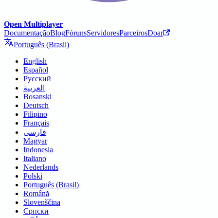
Open Multiplayer
Documentação
Blog
Fóruns
Servidores
Parceiros
Doar
Português (Brasil)
English
Español
Русский
العربية
Bosanski
Deutsch
Filipino
Français
فارسی
Magyar
Indonesia
Italiano
Nederlands
Polski
Português (Brasil)
Română
Slovenščina
Српски