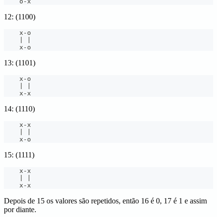
    o
-
x
12: (1100)
    x
-
o
|
|
    x
-
o
13: (1101)
    x
-
o
|
|
    x
-
x
14: (1110)
    x
-
x
|
|
    x
-
o
15: (1111)
    x
-
x
|
|
    x
-
x
Depois de 15 os valores são repetidos, então 16 é 0, 17 é 1 e assim
por diante.