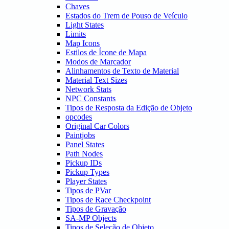
Chaves
Estados do Trem de Pouso de Veículo
Light States
Limits
Map Icons
Estilos de Ícone de Mapa
Modos de Marcador
Alinhamentos de Texto de Material
Material Text Sizes
Network Stats
NPC Constants
Tipos de Resposta da Edição de Objeto
opcodes
Original Car Colors
Paintjobs
Panel States
Path Nodes
Pickup IDs
Pickup Types
Player States
Tipos de PVar
Tipos de Race Checkpoint
Tipos de Gravação
SA-MP Objects
Tipos de Seleção de Objeto