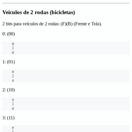
Veículos de 2 rodas (bicicletas)
2 bits para veículos de 2 rodas: (F)(B) (Frente e Trás).
0: (00)
    o
|
    o
1: (01)
    o
|
    x
2: (10)
    x
|
    o
3: (11)
    x
|