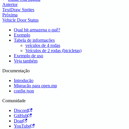
Anterior
TextDraw Sprites
Próxima
Vehicle Door Status
Qual bit armazena o quê?
Exemplo
Tabela de informações
veículos de 4 rodas
Veículos de 2 rodas (bicicletas)
Exemplo de uso
Veja também
Documentação
Introdução
Migração para open.mp
config.json
Comunidade
Discord
GitHub
Doar
YouTube