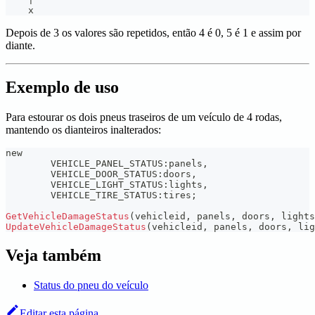
    x
Depois de 3 os valores são repetidos, então 4 é 0, 5 é 1 e assim por
diante.
Exemplo de uso
Para estourar os dois pneus traseiros de um veículo de 4 rodas,
mantendo os dianteiros inalterados:
new
	VEHICLE_PANEL_STATUS
:
panels
,
	VEHICLE_DOOR_STATUS
:
doors
,
	VEHICLE_LIGHT_STATUS
:
lights
,
	VEHICLE_TIRE_STATUS
:
tires
;
GetVehicleDamageStatus
(
vehicleid
,
 panels
,
 doors
,
 lights
UpdateVehicleDamageStatus
(
vehicleid
,
 panels
,
 doors
,
 lig
Veja também
Status do pneu do veículo
Editar esta página