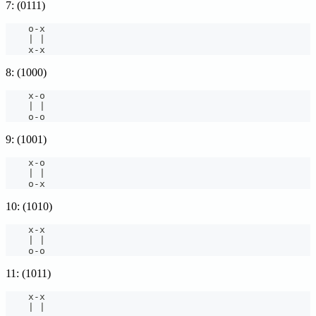
7: (0111)
    o
-
x
|
|
    x
-
x
8: (1000)
    x
-
o
|
|
    o
-
o
9: (1001)
    x
-
o
|
|
    o
-
x
10: (1010)
    x
-
x
|
|
    o
-
o
11: (1011)
    x
-
x
|
|