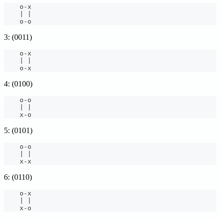
    o
-
x
|
|
    o
-
o
3: (0011)
    o
-
x
|
|
    o
-
x
4: (0100)
    o
-
o
|
|
    x
-
o
5: (0101)
    o
-
o
|
|
    x
-
x
6: (0110)
    o
-
x
|
|
    x
-
o