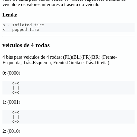
veículo e os valores inferiores a traseira do veículo.
Lenda:
o - inflated tire
x - popped tire
veículos de 4 rodas
4 bits para veículos de 4 rodas: (FL)(BL)(FR)(BR) (Frente-
Esquerda, Trás-Esquerda, Frente-Direita e Trás-Direita).
0: (0000)
    o
-
o
|
|
    o
-
o
1: (0001)
    o
-
o
|
|
    o
-
x
2: (0010)