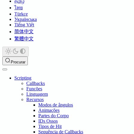
தமிழ்
ไทย
Türkçe
Українська
Tiếng Việt
简体中文
繁體中文
Procurar
Scripting
Callbacks
Funções
Linguagem
Recursos
Modos de ângulos
Animações
Partes do Corpo
IDs Ossos
Tipos de Hit
Sequência de Callbacks