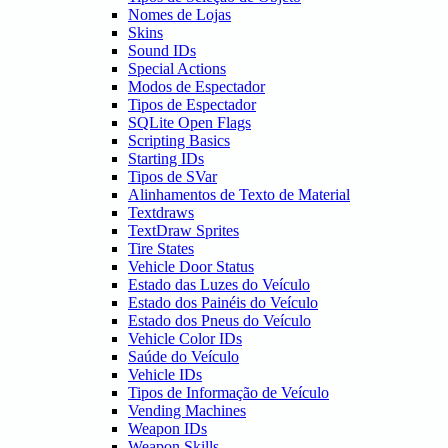
Nomes de Lojas
Skins
Sound IDs
Special Actions
Modos de Espectador
Tipos de Espectador
SQLite Open Flags
Scripting Basics
Starting IDs
Tipos de SVar
Alinhamentos de Texto de Material
Textdraws
TextDraw Sprites
Tire States
Vehicle Door Status
Estado das Luzes do Veículo
Estado dos Painéis do Veículo
Estado dos Pneus do Veículo
Vehicle Color IDs
Saúde do Veículo
Vehicle IDs
Tipos de Informação de Veículo
Vending Machines
Weapon IDs
Weapon Skills