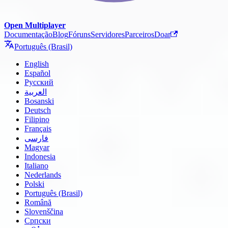
Open Multiplayer
Documentação
Blog
Fóruns
Servidores
Parceiros
Doar
Português (Brasil)
English
Español
Русский
العربية
Bosanski
Deutsch
Filipino
Français
فارسی
Magyar
Indonesia
Italiano
Nederlands
Polski
Português (Brasil)
Română
Slovenščina
Српски