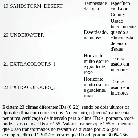
Tempestade
específico
19
SANDSTORM_DESERT
de areia
em Bone
County
Usado
internamente
Esverdeado,
quando a
20
UNDERWATER
nebuloso
câmera está
debaixo
d'água
Horizonte
Tempo
muito escuro
21
EXTRACOLOURS_1
usado em
e gradiente,
interiores
roxo
Horizonte
Tempo
muito escuro
22
EXTRACOLOURS_2
usado em
e gradiente,
interiores
roxo
Existem 23 climas diferentes IDs (0-22), sendo os dois últimos os
tipos de clima com cores extras. No entanto, o jogo não apresenta
nenhuma verificação de intervalo para o clima IDs e, portanto, você
pode usar o clima IDs até 255. Valores maiores que 255 ou menores
que 0 são transformados no restante da divisão por 256 (por
exemplo, clima ID 300 é o mesmo que ID 44, porque 300% 256 =