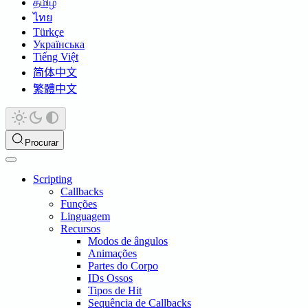
தமிழ்
ไทย
Türkçe
Українська
Tiếng Việt
简体中文
繁體中文
Procurar
Scripting
Callbacks
Funções
Linguagem
Recursos
Modos de ângulos
Animações
Partes do Corpo
IDs Ossos
Tipos de Hit
Sequência de Callbacks