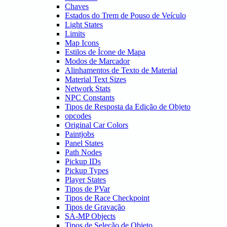
Chaves
Estados do Trem de Pouso de Veículo
Light States
Limits
Map Icons
Estilos de Ícone de Mapa
Modos de Marcador
Alinhamentos de Texto de Material
Material Text Sizes
Network Stats
NPC Constants
Tipos de Resposta da Edição de Objeto
opcodes
Original Car Colors
Paintjobs
Panel States
Path Nodes
Pickup IDs
Pickup Types
Player States
Tipos de PVar
Tipos de Race Checkpoint
Tipos de Gravação
SA-MP Objects
Tipos de Seleção de Objeto