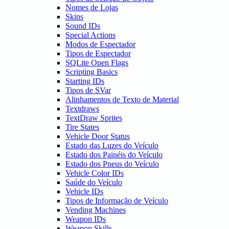
Nomes de Lojas
Skins
Sound IDs
Special Actions
Modos de Espectador
Tipos de Espectador
SQLite Open Flags
Scripting Basics
Starting IDs
Tipos de SVar
Alinhamentos de Texto de Material
Textdraws
TextDraw Sprites
Tire States
Vehicle Door Status
Estado das Luzes do Veículo
Estado dos Painéis do Veículo
Estado dos Pneus do Veículo
Vehicle Color IDs
Saúde do Veículo
Vehicle IDs
Tipos de Informação de Veículo
Vending Machines
Weapon IDs
Weapon Skills