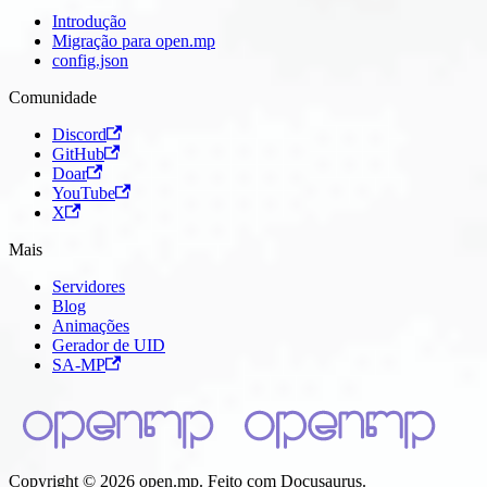
Introdução
Migração para open.mp
config.json
Comunidade
Discord
GitHub
Doar
YouTube
X
Mais
Servidores
Blog
Animações
Gerador de UID
SA-MP
Copyright © 2026 open.mp. Feito com Docusaurus.