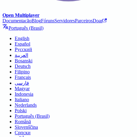
Open Multiplayer
Documentação
Blog
Fóruns
Servidores
Parceiros
Doar
Português (Brasil)
English
Español
Русский
العربية
Bosanski
Deutsch
Filipino
Français
فارسی
Magyar
Indonesia
Italiano
Nederlands
Polski
Português (Brasil)
Română
Slovenščina
Српски