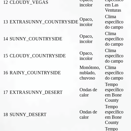
12
CLOUDY_VEGAS
incolor
em Las
Venturas
Clima
Opaco,
13
EXTRASUNNY_COUNTRYSIDE
específico
incolor
do campo
Clima
Opaco,
14
SUNNY_COUNTRYSIDE
específico
incolor
do campo
Clima
Opaco,
15
CLOUDY_COUNTRYSIDE
específico
incolor
do campo
Monótono,
Clima
16
RAINY_COUNTRYSIDE
nublado,
específico
chuvoso
do campo
Tempo
Ondas de
específico
17
EXTRASUNNY_DESERT
calor
em Bone
County
Tempo
Ondas de
específico
18
SUNNY_DESERT
calor
em Bone
County
Tempo