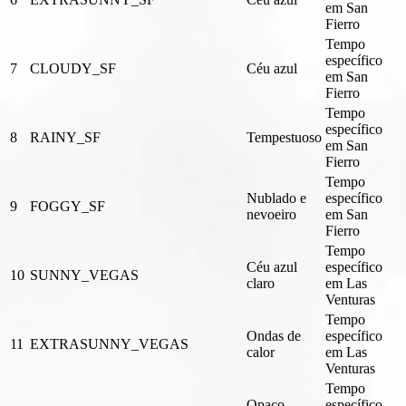
em San
Fierro
Tempo
específico
7
CLOUDY_SF
Céu azul
em San
Fierro
Tempo
específico
8
RAINY_SF
Tempestuoso
em San
Fierro
Tempo
Nublado e
específico
9
FOGGY_SF
nevoeiro
em San
Fierro
Tempo
Céu azul
específico
10
SUNNY_VEGAS
claro
em Las
Venturas
Tempo
Ondas de
específico
11
EXTRASUNNY_VEGAS
calor
em Las
Venturas
Tempo
Opaco,
específico