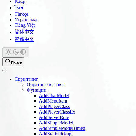
தமிழ்
ไทย
Türkçe
Українська
Tiếng Việt
简体中文
繁體中文
Поиск
Скриптинг
Обратные вызовы
Функции
AddCharModel
AddMenuItem
AddPlayerClass
AddPlayerClassEx
AddServerRule
AddSimpleModel
AddSimpleModelTimed
AddStaticPickup