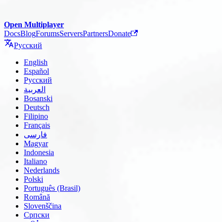
Open Multiplayer
Docs
Blog
Forums
Servers
Partners
Donate
Русский
English
Español
Русский
العربية
Bosanski
Deutsch
Filipino
Français
فارسی
Magyar
Indonesia
Italiano
Nederlands
Polski
Português (Brasil)
Română
Slovenščina
Српски