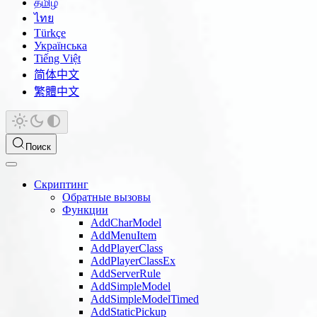
தமிழ்
ไทย
Türkçe
Українська
Tiếng Việt
简体中文
繁體中文
Поиск
Скриптинг
Обратные вызовы
Функции
AddCharModel
AddMenuItem
AddPlayerClass
AddPlayerClassEx
AddServerRule
AddSimpleModel
AddSimpleModelTimed
AddStaticPickup