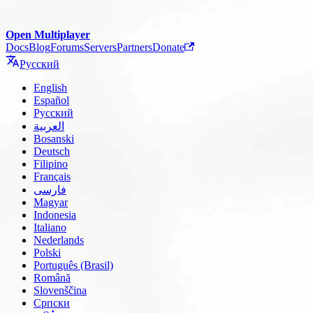
Open Multiplayer
Docs
Blog
Forums
Servers
Partners
Donate
Русский
English
Español
Русский
العربية
Bosanski
Deutsch
Filipino
Français
فارسی
Magyar
Indonesia
Italiano
Nederlands
Polski
Português (Brasil)
Română
Slovenščina
Српски