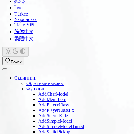
தமிழ்
ไทย
Türkçe
Українська
Tiếng Việt
简体中文
繁體中文
Поиск
Скриптинг
Обратные вызовы
Функции
AddCharModel
AddMenuItem
AddPlayerClass
AddPlayerClassEx
AddServerRule
AddSimpleModel
AddSimpleModelTimed
AddStaticPickup