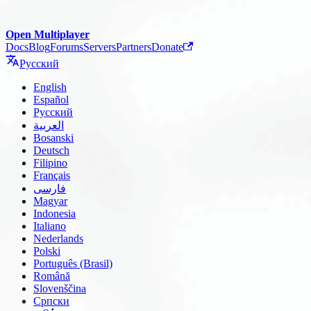
Open Multiplayer
Docs
Blog
Forums
Servers
Partners
Donate
Русский
English
Español
Русский
العربية
Bosanski
Deutsch
Filipino
Français
فارسی
Magyar
Indonesia
Italiano
Nederlands
Polski
Português (Brasil)
Română
Slovenščina
Српски