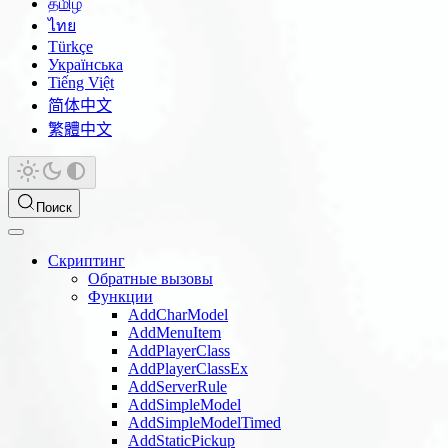
தமிழ்
ไทย
Türkçe
Українська
Tiếng Việt
简体中文
繁體中文
Поиск
Скриптинг
Обратные вызовы
Функции
AddCharModel
AddMenuItem
AddPlayerClass
AddPlayerClassEx
AddServerRule
AddSimpleModel
AddSimpleModelTimed
AddStaticPickup